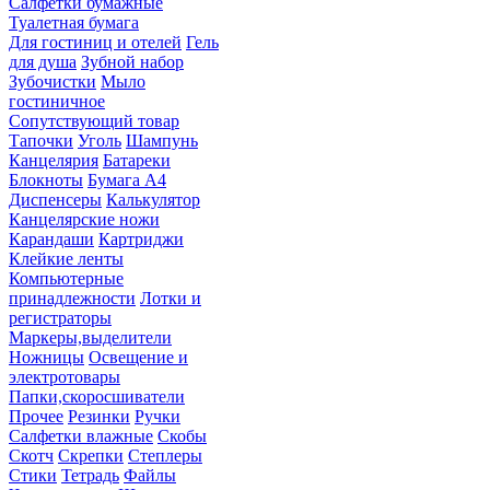
Салфетки бумажные
Туалетная бумага
Для гостиниц и отелей
Гель
для душа
Зубной набор
Зубочистки
Мыло
гостиничное
Сопутствующий товар
Тапочки
Уголь
Шампунь
Канцелярия
Батареки
Блокноты
Бумага А4
Диспенсеры
Калькулятор
Канцелярские ножи
Карандаши
Картриджи
Клейкие ленты
Компьютерные
принадлежности
Лотки и
регистраторы
Маркеры,выделители
Ножницы
Освещение и
электротовары
Папки,скоросшиватели
Прочее
Резинки
Ручки
Салфетки влажные
Скобы
Скотч
Скрепки
Степлеры
Стики
Тетрадь
Файлы