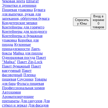
Чековая лента
Шпагат
Этикетки и ценники
Пищевая упаковка
Бумага
для выпечки, рукав для
Вход
в
запекания, обёрточня бумага
Спросить
корзине
Кондитерские мешки
у Юны
0
Контейнеры для горячего
товаров
Контейнеры для холодного
Контейнеры и бумажная
упаковка
Коробки для
пиццы
Кухонные
принадлежности
Ланч-
боксы
Майка для пиццы
Одноразовая посуда
Пакет
"Майка"
Пакет Zip-Lock
Пакет бумажный
Пакет
вакуумный
Пакет
фасовочный
Пленка
пищевая
Соусники
Товары
для бара
Фольга пищевая
Профессиональная химия
Автохимия
Ароматизирующие
препараты
Для санузлов
Для
стёкол и зеркал
Для фасадов