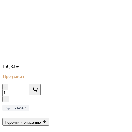
150,33
₽
Предзаказ
-
+
Арт:
604567
Перейти к описанию