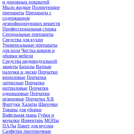
и дорожных покрытий
Мыло жидкое
Полирующие
препараты
Препараты с
содержанием
дезинфицирующих веществ
Профессиональная стирка
Специальные препараты
Средства для кухни
Универсальные препараты
для пола
Чистка ковров и
обивки мебели
Средства индивидуальной
защиты
Бахилы
Ватные
палочки и диски
Перчатки
виниловые
Перчатки
латексные
Перчатки
нитриловые
Перчатки
одноразовые
Перчатки
резиновые
Перчатки Х/Б
Фартуки
Халаты
Шапочки
Товары для уборки
Вафельная ткань
Губки и
мочалки
Инвентарь
МОПы
ПАДы
Пакет для мусора
Салфетки протирочные