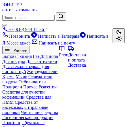
ЮНИТЕР
оптовая компания
+7 (910) 944-11-36
Позвонить
Написать в Телеграм
Написать в
Я.Мессенджер
Написать на почту
Каталог
Блог
Доставка
Бытовая химия
Газ
Для пола
и оплата
Для посуды
Для сантехники
Доставка
Для стекол и зеркал
Для
чистки труб
Жироудалители
Крема
Мыло
Освежители
воздуха
Отбеливатели
Полироли
Прочее
Реагенты
Средства для очистки
кофемашин
Средства для
ПММ
Средства от
насекомых
Стиральные
порошки
Чистящие средства
Гигиеническая продукция
Полотенца бумажные