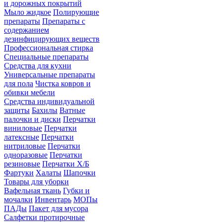
и дорожных покрытий
Мыло жидкое
Полирующие
препараты
Препараты с
содержанием
дезинфицирующих веществ
Профессиональная стирка
Специальные препараты
Средства для кухни
Универсальные препараты
для пола
Чистка ковров и
обивки мебели
Средства индивидуальной
защиты
Бахилы
Ватные
палочки и диски
Перчатки
виниловые
Перчатки
латексные
Перчатки
нитриловые
Перчатки
одноразовые
Перчатки
резиновые
Перчатки Х/Б
Фартуки
Халаты
Шапочки
Товары для уборки
Вафельная ткань
Губки и
мочалки
Инвентарь
МОПы
ПАДы
Пакет для мусора
Салфетки протирочные