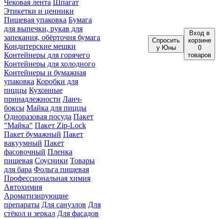
Чековая лента
Шпагат
Этикетки и ценники
Пищевая упаковка
Бумага
для выпечки, рукав для
Вход
в
запекания, обёрточня бумага
Спросить
корзине
Кондитерские мешки
у Юны
0
Контейнеры для горячего
товаров
Контейнеры для холодного
Контейнеры и бумажная
упаковка
Коробки для
пиццы
Кухонные
принадлежности
Ланч-
боксы
Майка для пиццы
Одноразовая посуда
Пакет
"Майка"
Пакет Zip-Lock
Пакет бумажный
Пакет
вакуумный
Пакет
фасовочный
Пленка
пищевая
Соусники
Товары
для бара
Фольга пищевая
Профессиональная химия
Автохимия
Ароматизирующие
препараты
Для санузлов
Для
стёкол и зеркал
Для фасадов