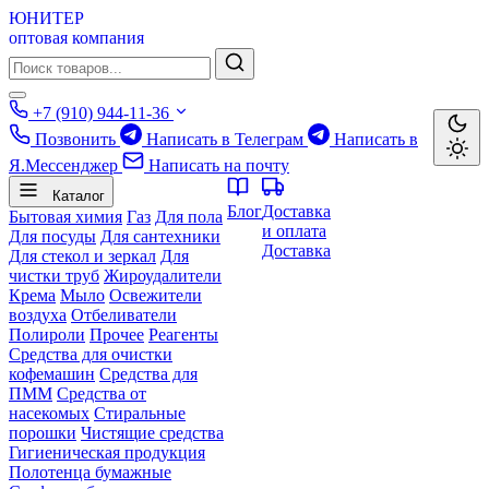
ЮНИТЕР
оптовая компания
+7 (910) 944-11-36
Позвонить
Написать в Телеграм
Написать в
Я.Мессенджер
Написать на почту
Каталог
Блог
Доставка
Бытовая химия
Газ
Для пола
и оплата
Для посуды
Для сантехники
Доставка
Для стекол и зеркал
Для
чистки труб
Жироудалители
Крема
Мыло
Освежители
воздуха
Отбеливатели
Полироли
Прочее
Реагенты
Средства для очистки
кофемашин
Средства для
ПММ
Средства от
насекомых
Стиральные
порошки
Чистящие средства
Гигиеническая продукция
Полотенца бумажные