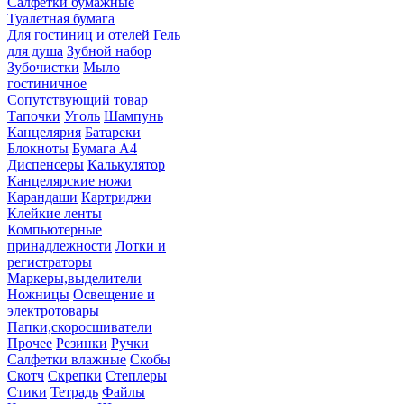
Салфетки бумажные
Туалетная бумага
Для гостиниц и отелей
Гель
для душа
Зубной набор
Зубочистки
Мыло
гостиничное
Сопутствующий товар
Тапочки
Уголь
Шампунь
Канцелярия
Батареки
Блокноты
Бумага А4
Диспенсеры
Калькулятор
Канцелярские ножи
Карандаши
Картриджи
Клейкие ленты
Компьютерные
принадлежности
Лотки и
регистраторы
Маркеры,выделители
Ножницы
Освещение и
электротовары
Папки,скоросшиватели
Прочее
Резинки
Ручки
Салфетки влажные
Скобы
Скотч
Скрепки
Степлеры
Стики
Тетрадь
Файлы