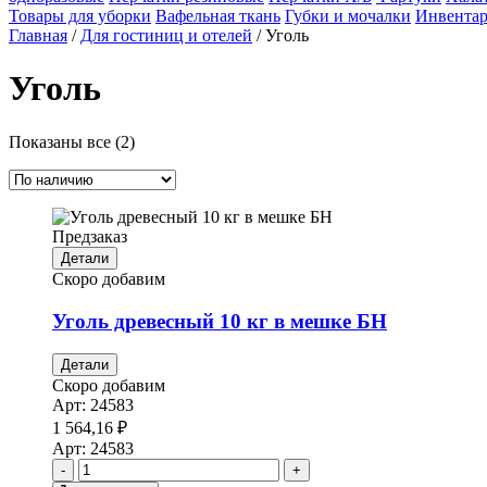
Товары для уборки
Вафельная ткань
Губки и мочалки
Инвентар
Главная
/
Для гостиниц и отелей
/ Уголь
Уголь
Показаны все (2)
Предзаказ
Детали
Скоро добавим
Уголь древесный 10 кг в мешке БН
Детали
Скоро добавим
Арт:
24583
1 564,16
₽
Арт:
24583
-
+