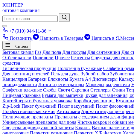
ЮНИТЕР
оптовая компания
+7 (910) 944-11-36
Позвонить
Написать в Телеграм
Написать в Я.Мессе
Каталог
Бытовая химия
Газ
Для пола
Для посуды
Для сантехники
Для с
Отбеливатели
Полироли
Прочее
Реагенты
Средства для очист
средства
Гигиеническая продукция
Полотенца бумажные
Салфетки бум
Для гостиниц и отелей
Гель для душа
Зубной набор
Зубочистки
Канцелярия
Батареки
Блокноты
Бумага А4
Диспенсеры
Кальку
принадлежности
Лотки и регистраторы
Маркеры,выделители
Салфетки влажные
Скобы
Скотч
Скрепки
Степлеры
Стики
Тет
Пищевая упаковка
Бумага для выпечки, рукав для запекания, о
Контейнеры и бумажная упаковка
Коробки для пиццы
Кухонны
Zip-Lock
Пакет бумажный
Пакет вакуумный
Пакет фасовочны
Профессиональная химия
Автохимия
Ароматизирующие препа
Полирующие препараты
Препараты с содержанием дезинфиц
Универсальные препараты для пола
Чистка ковров и обивки ме
Средства индивидуальной защиты
Бахилы
Ватные палочки и д
одноразовые
Перчатки резиновые
Перчатки Х/Б
Фартуки
Хала