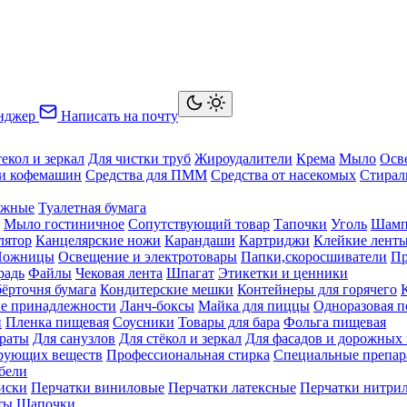
нджер
Написать на почту
текол и зеркал
Для чистки труб
Жироудалители
Крема
Мыло
Осв
ки кофемашин
Средства для ПММ
Средства от насекомых
Стирал
ажные
Туалетная бумага
Мыло гостиничное
Сопутствующий товар
Тапочки
Уголь
Шамп
лятор
Канцелярские ножи
Карандаши
Картриджи
Клейкие лент
Ножницы
Освещение и электротовары
Папки,скоросшиватели
Пр
радь
Файлы
Чековая лента
Шпагат
Этикетки и ценники
бёрточня бумага
Кондитерские мешки
Контейнеры для горячего
е принадлежности
Ланч-боксы
Майка для пиццы
Одноразовая п
й
Пленка пищевая
Соусники
Товары для бара
Фольга пищевая
раты
Для санузлов
Для стёкол и зеркал
Для фасадов и дорожных
ирующих веществ
Профессиональная стирка
Специальные препар
бели
иски
Перчатки виниловые
Перчатки латексные
Перчатки нитри
ты
Шапочки