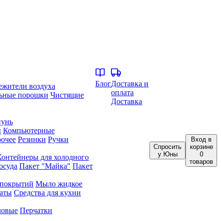
Блог
Доставка и
ежители воздуха
оплата
ьные порошки
Чистящие
Доставка
унь
ы
Компьютерные
очее
Резинки
Ручки
Вход
в
Спросить
корзине
у Юны
0
Контейнеры для холодного
товаров
осуда
Пакет "Майка"
Пакет
 покрытий
Мыло жидкое
аты
Средства для кухни
ловые
Перчатки