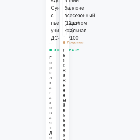
Предзаказ
Г
В наличии: 4 шт.
а
Г
з
о
с
р
ж
е
и
л
ж
к
е
а
н
г
н
а
ы
з
й
о
в
в
б
а
а
я
л
«
л
Д
о
о