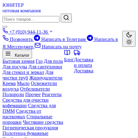
ЮНИТЕР
оптовая компания
+7 (910) 944-11-36
Позвонить
Написать в Телеграм
Написать в
Я.Мессенджер
Написать на почту
Каталог
Блог
Доставка
Бытовая химия
Газ
Для пола
и оплата
Для посуды
Для сантехники
Доставка
Для стекол и зеркал
Для
чистки труб
Жироудалители
Крема
Мыло
Освежители
воздуха
Отбеливатели
Полироли
Прочее
Реагенты
Средства для очистки
кофемашин
Средства для
ПММ
Средства от
насекомых
Стиральные
порошки
Чистящие средства
Гигиеническая продукция
Полотенца бумажные