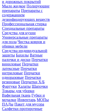
и дорожных покрытий
Мыло жидкое
Полирующие
препараты
Препараты с
содержанием
дезинфицирующих веществ
Профессиональная стирка
Специальные препараты
Средства для кухни
Универсальные препараты
для пола
Чистка ковров и
обивки мебели
Средства индивидуальной
защиты
Бахилы
Ватные
палочки и диски
Перчатки
виниловые
Перчатки
латексные
Перчатки
нитриловые
Перчатки
одноразовые
Перчатки
резиновые
Перчатки Х/Б
Фартуки
Халаты
Шапочки
Товары для уборки
Вафельная ткань
Губки и
мочалки
Инвентарь
МОПы
ПАДы
Пакет для мусора
Салфетки протирочные