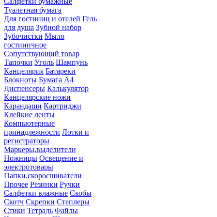
Салфетки бумажные
Туалетная бумага
Для гостиниц и отелей
Гель
для душа
Зубной набор
Зубочистки
Мыло
гостиничное
Сопутствующий товар
Тапочки
Уголь
Шампунь
Канцелярия
Батареки
Блокноты
Бумага А4
Диспенсеры
Калькулятор
Канцелярские ножи
Карандаши
Картриджи
Клейкие ленты
Компьютерные
принадлежности
Лотки и
регистраторы
Маркеры,выделители
Ножницы
Освещение и
электротовары
Папки,скоросшиватели
Прочее
Резинки
Ручки
Салфетки влажные
Скобы
Скотч
Скрепки
Степлеры
Стики
Тетрадь
Файлы