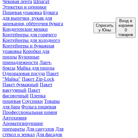
Чековая лента
Шпагат
Этикетки и ценники
Пищевая упаковка
Бумага
для выпечки, рукав для
Вход
в
запекания, обёрточня бумага
Спросить
корзине
Кондитерские мешки
у Юны
0
Контейнеры для горячего
товаров
Контейнеры для холодного
Контейнеры и бумажная
упаковка
Коробки для
пиццы
Кухонные
принадлежности
Ланч-
боксы
Майка для пиццы
Одноразовая посуда
Пакет
"Майка"
Пакет Zip-Lock
Пакет бумажный
Пакет
вакуумный
Пакет
фасовочный
Пленка
пищевая
Соусники
Товары
для бара
Фольга пищевая
Профессиональная химия
Автохимия
Ароматизирующие
препараты
Для санузлов
Для
стёкол и зеркал
Для фасадов