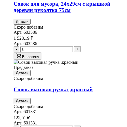
Совок для мусора, 24х29см с крышкой
деревян рукоятка 75см
Детали
Скоро добавим
Арт:
603586
1 528,19
₽
Арт:
603586
-
+
В корзину
Предзаказ
Детали
Скоро добавим
Совок высокая ручка ,красный
Детали
Скоро добавим
Арт:
601331
125,51
₽
Арт:
601331