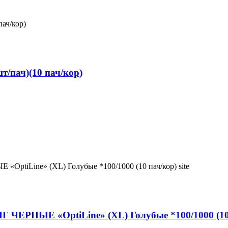
т/пач)(10 пач/кор)
ЧЕРНЫЕ «OptiLine» (XL) Голубые *100/1000 (10 п