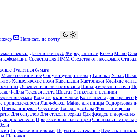
нджер
Написать на почту
текол и зеркал
Для чистки труб
Жироудалители
Крема
Мыло
Осв
ки кофемашин
Средства для ПММ
Средства от насекомых
Стирал
ажные
Туалетная бумага
Мыло гостиничное
Сопутствующий товар
Тапочки
Уголь
Шамп
лятор
Канцелярские ножи
Карандаши
Картриджи
Клейкие лент
Ножницы
Освещение и электротовары
Папки,скоросшиватели
Пр
радь
Файлы
Чековая лента
Шпагат
Этикетки и ценники
бёрточня бумага
Кондитерские мешки
Контейнеры для горячего
е принадлежности
Ланч-боксы
Майка для пиццы
Одноразовая п
й
Пленка пищевая
Соусники
Товары для бара
Фольга пищевая
раты
Для санузлов
Для стёкол и зеркал
Для фасадов и дорожных
ирующих веществ
Профессиональная стирка
Специальные препар
бели
иски
Перчатки виниловые
Перчатки латексные
Перчатки нитри
ты
Шапочки