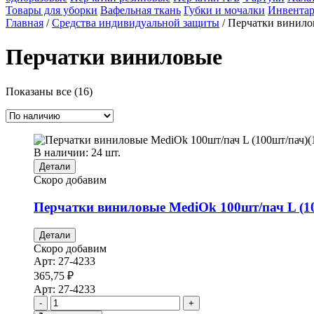
Товары для уборки
Вафельная ткань
Губки и мочалки
Инвентар
Главная
/
Средства индивидуальной защиты
/ Перчатки винил
Перчатки виниловые
Показаны все (16)
В наличии: 24 шт.
Детали
Скоро добавим
Перчатки виниловые MediOk 100шт/пач L (10
Детали
Скоро добавим
Арт:
27-4233
365,75
₽
Арт:
27-4233
-
+