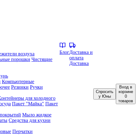
Блог
Доставка и
ежители воздуха
оплата
ьные порошки
Чистящие
Доставка
унь
ы
Компьютерные
очее
Резинки
Ручки
Вход
в
Спросить
корзине
у Юны
0
Контейнеры для холодного
товаров
осуда
Пакет "Майка"
Пакет
 покрытий
Мыло жидкое
аты
Средства для кухни
ловые
Перчатки