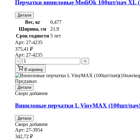
Перчатки виниловые MediOk 100шт/пач XL (1
Детали
Вес, кг
0,477
Ширина, см
21,9
Срок годности
5 лет
Арт:
27-4235
375,41
₽
Арт:
27-4235
-
+
В корзину
Предзаказ
Детали
Скоро добавим
Виниловые перчатки L VinyMAX (100шт/пач)
Детали
Скоро добавим
Арт:
27-3954
342,72
₽