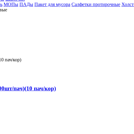
ь
МОПы
ПАДы
Пакет для мусора
Салфетки протирочные
Холст
овые
0шт/пач)(10 пач/кор)