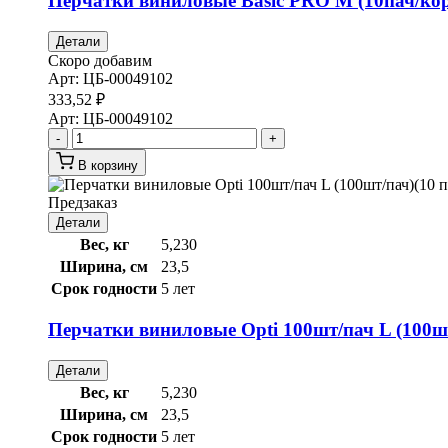
Перчатки виниловые Basic PRO M (10пач/ко
Детали
Скоро добавим
Арт:
ЦБ-00049102
333,52
₽
Арт:
ЦБ-00049102
-
+
В корзину
Предзаказ
Детали
Вес, кг
5,230
Ширина, см
23,5
Срок годности
5 лет
Перчатки виниловые Opti 100шт/пач L (100шт
Детали
Вес, кг
5,230
Ширина, см
23,5
Срок годности
5 лет