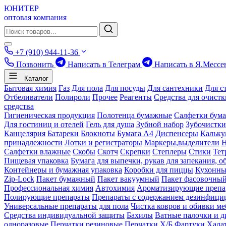
ЮНИТЕР
оптовая компания
+7 (910) 944-11-36
Позвонить
Написать в Телеграм
Написать в Я.Мессе
Каталог
Бытовая химия
Газ
Для пола
Для посуды
Для сантехники
Для с
Отбеливатели
Полироли
Прочее
Реагенты
Средства для очист
средства
Гигиеническая продукция
Полотенца бумажные
Салфетки бум
Для гостиниц и отелей
Гель для душа
Зубной набор
Зубочистки
Канцелярия
Батареки
Блокноты
Бумага А4
Диспенсеры
Кальку
принадлежности
Лотки и регистраторы
Маркеры,выделители
Салфетки влажные
Скобы
Скотч
Скрепки
Степлеры
Стики
Тет
Пищевая упаковка
Бумага для выпечки, рукав для запекания, о
Контейнеры и бумажная упаковка
Коробки для пиццы
Кухонны
Zip-Lock
Пакет бумажный
Пакет вакуумный
Пакет фасовочны
Профессиональная химия
Автохимия
Ароматизирующие препа
Полирующие препараты
Препараты с содержанием дезинфиц
Универсальные препараты для пола
Чистка ковров и обивки ме
Средства индивидуальной защиты
Бахилы
Ватные палочки и д
одноразовые
Перчатки резиновые
Перчатки Х/Б
Фартуки
Хала