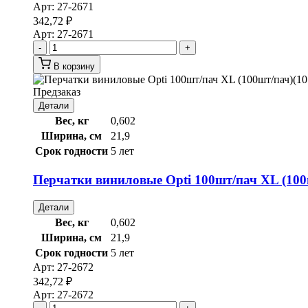
Арт:
27-2671
342,72
₽
Арт:
27-2671
-
+
В корзину
Предзаказ
Детали
Вес, кг
0,602
Ширина, см
21,9
Срок годности
5 лет
Перчатки виниловые Opti 100шт/пач XL (100ш
Детали
Вес, кг
0,602
Ширина, см
21,9
Срок годности
5 лет
Арт:
27-2672
342,72
₽
Арт:
27-2672