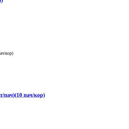
р)
/пач)(10 пач/кор)