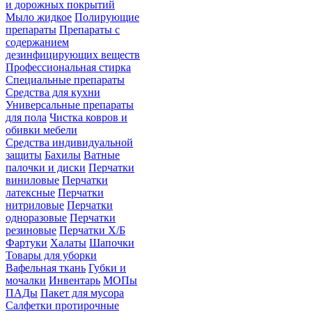
и дорожных покрытий
Мыло жидкое
Полирующие
препараты
Препараты с
содержанием
дезинфицирующих веществ
Профессиональная стирка
Специальные препараты
Средства для кухни
Универсальные препараты
для пола
Чистка ковров и
обивки мебели
Средства индивидуальной
защиты
Бахилы
Ватные
палочки и диски
Перчатки
виниловые
Перчатки
латексные
Перчатки
нитриловые
Перчатки
одноразовые
Перчатки
резиновые
Перчатки Х/Б
Фартуки
Халаты
Шапочки
Товары для уборки
Вафельная ткань
Губки и
мочалки
Инвентарь
МОПы
ПАДы
Пакет для мусора
Салфетки протирочные