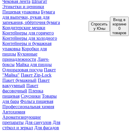
Чековая лента
Шпагат
Этикетки и ценники
Пищевая упаковка
Бумага
для выпечки, рукав для
Вход
в
запекания, обёрточня бумага
Спросить
корзине
Кондитерские мешки
у Юны
0
Контейнеры для горячего
товаров
Контейнеры для холодного
Контейнеры и бумажная
упаковка
Коробки для
пиццы
Кухонные
принадлежности
Ланч-
боксы
Майка для пиццы
Одноразовая посуда
Пакет
"Майка"
Пакет Zip-Lock
Пакет бумажный
Пакет
вакуумный
Пакет
фасовочный
Пленка
пищевая
Соусники
Товары
для бара
Фольга пищевая
Профессиональная химия
Автохимия
Ароматизирующие
препараты
Для санузлов
Для
стёкол и зеркал
Для фасадов