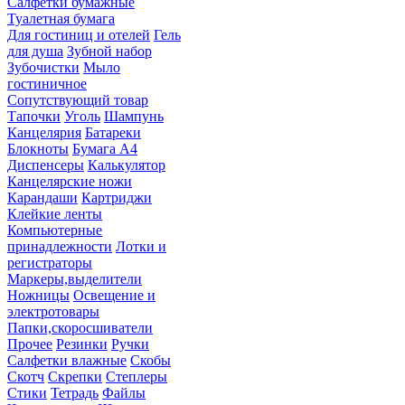
Салфетки бумажные
Туалетная бумага
Для гостиниц и отелей
Гель
для душа
Зубной набор
Зубочистки
Мыло
гостиничное
Сопутствующий товар
Тапочки
Уголь
Шампунь
Канцелярия
Батареки
Блокноты
Бумага А4
Диспенсеры
Калькулятор
Канцелярские ножи
Карандаши
Картриджи
Клейкие ленты
Компьютерные
принадлежности
Лотки и
регистраторы
Маркеры,выделители
Ножницы
Освещение и
электротовары
Папки,скоросшиватели
Прочее
Резинки
Ручки
Салфетки влажные
Скобы
Скотч
Скрепки
Степлеры
Стики
Тетрадь
Файлы