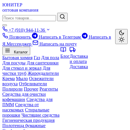
ЮНИТЕР
оптовая компания
+7 (910) 944-11-36
Позвонить
Написать в Телеграм
Написать в
Я.Мессенджер
Написать на почту
Каталог
Блог
Доставка
Бытовая химия
Газ
Для пола
и оплата
Для посуды
Для сантехники
Доставка
Для стекол и зеркал
Для
чистки труб
Жироудалители
Крема
Мыло
Освежители
воздуха
Отбеливатели
Полироли
Прочее
Реагенты
Средства для очистки
кофемашин
Средства для
ПММ
Средства от
насекомых
Стиральные
порошки
Чистящие средства
Гигиеническая продукция
Полотенца бумажные