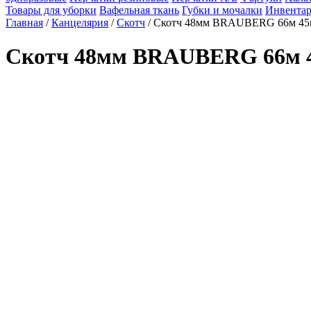
Товары для уборки
Вафельная ткань
Губки и мочалки
Инвентар
Главная
/
Канцелярия
/
Скотч
/ Скотч 48мм BRAUBERG 66м 45м
Скотч 48мм BRAUBERG 66м 4