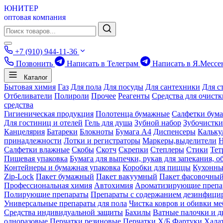
ЮНИТЕР
оптовая компания
+7 (910) 944-11-36
Позвонить
Написать в Телеграм
Написать в Я.Мессе
Каталог
Бытовая химия
Газ
Для пола
Для посуды
Для сантехники
Для с
Отбеливатели
Полироли
Прочее
Реагенты
Средства для очист
средства
Гигиеническая продукция
Полотенца бумажные
Салфетки бум
Для гостиниц и отелей
Гель для душа
Зубной набор
Зубочистки
Канцелярия
Батареки
Блокноты
Бумага А4
Диспенсеры
Кальку
принадлежности
Лотки и регистраторы
Маркеры,выделители
Салфетки влажные
Скобы
Скотч
Скрепки
Степлеры
Стики
Тет
Пищевая упаковка
Бумага для выпечки, рукав для запекания, о
Контейнеры и бумажная упаковка
Коробки для пиццы
Кухонны
Zip-Lock
Пакет бумажный
Пакет вакуумный
Пакет фасовочны
Профессиональная химия
Автохимия
Ароматизирующие препа
Полирующие препараты
Препараты с содержанием дезинфиц
Универсальные препараты для пола
Чистка ковров и обивки ме
Средства индивидуальной защиты
Бахилы
Ватные палочки и д
одноразовые
Перчатки резиновые
Перчатки Х/Б
Фартуки
Хала