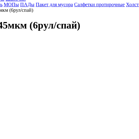
ь
МОПы
ПАДы
Пакет для мусора
Салфетки протирочные
Холст
км (6рул/спай)
5мкм (6рул/спай)