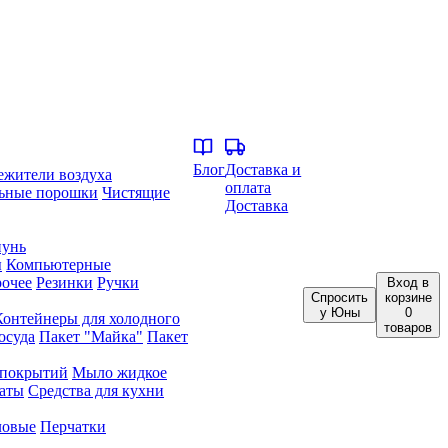
Блог
Доставка и
ежители воздуха
оплата
ьные порошки
Чистящие
Доставка
унь
ы
Компьютерные
очее
Резинки
Ручки
Вход
в
Спросить
корзине
у Юны
0
Контейнеры для холодного
товаров
осуда
Пакет "Майка"
Пакет
 покрытий
Мыло жидкое
аты
Средства для кухни
ловые
Перчатки