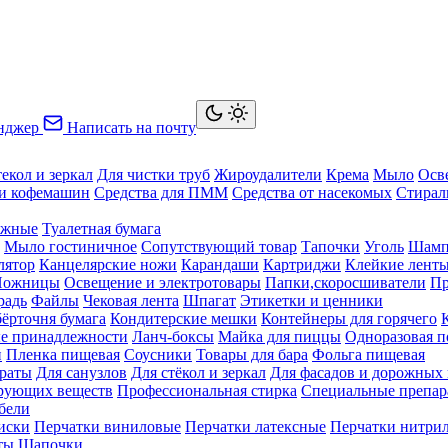
нджер
Написать на почту
текол и зеркал
Для чистки труб
Жироудалители
Крема
Мыло
Осв
ки кофемашин
Средства для ПММ
Средства от насекомых
Стирал
ажные
Туалетная бумага
Мыло гостиничное
Сопутствующий товар
Тапочки
Уголь
Шамп
лятор
Канцелярские ножи
Карандаши
Картриджи
Клейкие лент
Ножницы
Освещение и электротовары
Папки,скоросшиватели
Пр
радь
Файлы
Чековая лента
Шпагат
Этикетки и ценники
бёрточня бумага
Кондитерские мешки
Контейнеры для горячего
е принадлежности
Ланч-боксы
Майка для пиццы
Одноразовая п
й
Пленка пищевая
Соусники
Товары для бара
Фольга пищевая
раты
Для санузлов
Для стёкол и зеркал
Для фасадов и дорожных
ирующих веществ
Профессиональная стирка
Специальные препар
бели
иски
Перчатки виниловые
Перчатки латексные
Перчатки нитри
ты
Шапочки