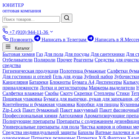
ЮНИТЕР
оптовая компания
+7 (910) 944-11-36
Позвонить
Написать в Телеграм
Написать в Я.Мессе
Каталог
Бытовая химия
Газ
Для пола
Для посуды
Для сантехники
Для с
Отбеливатели
Полироли
Прочее
Реагенты
Средства для очист
средства
Гигиеническая продукция
Полотенца бумажные
Салфетки бум
Для гостиниц и отелей
Гель для душа
Зубной набор
Зубочистки
Канцелярия
Батареки
Блокноты
Бумага А4
Диспенсеры
Кальку
принадлежности
Лотки и регистраторы
Маркеры,выделители
Салфетки влажные
Скобы
Скотч
Скрепки
Степлеры
Стики
Тет
Пищевая упаковка
Бумага для выпечки, рукав для запекания, о
Контейнеры и бумажная упаковка
Коробки для пиццы
Кухонны
Zip-Lock
Пакет бумажный
Пакет вакуумный
Пакет фасовочны
Профессиональная химия
Автохимия
Ароматизирующие препа
Полирующие препараты
Препараты с содержанием дезинфиц
Универсальные препараты для пола
Чистка ковров и обивки ме
Средства индивидуальной защиты
Бахилы
Ватные палочки и д
одноразовые
Перчатки резиновые
Перчатки Х/Б
Фартуки
Хала