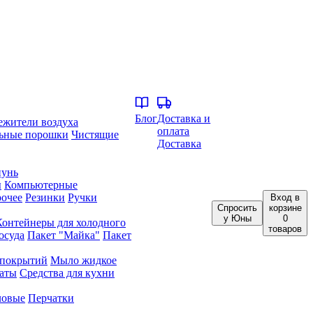
Блог
Доставка и
ежители воздуха
оплата
ьные порошки
Чистящие
Доставка
унь
ы
Компьютерные
очее
Резинки
Ручки
Вход
в
Спросить
корзине
у Юны
0
Контейнеры для холодного
товаров
осуда
Пакет "Майка"
Пакет
 покрытий
Мыло жидкое
аты
Средства для кухни
ловые
Перчатки