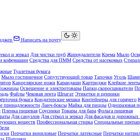
нджер
Написать на почту
текол и зеркал
Для чистки труб
Жироудалители
Крема
Мыло
Осв
ки кофемашин
Средства для ПММ
Средства от насекомых
Стирал
ажные
Туалетная бумага
Мыло гостиничное
Сопутствующий товар
Тапочки
Уголь
Шамп
лятор
Канцелярские ножи
Карандаши
Картриджи
Клейкие лент
Ножницы
Освещение и электротовары
Папки,скоросшиватели
Пр
радь
Файлы
Чековая лента
Шпагат
Этикетки и ценники
бёрточня бумага
Кондитерские мешки
Контейнеры для горячего
е принадлежности
Ланч-боксы
Майка для пиццы
Одноразовая п
й
Пленка пищевая
Соусники
Товары для бара
Фольга пищевая
раты
Для санузлов
Для стёкол и зеркал
Для фасадов и дорожных
ирующих веществ
Профессиональная стирка
Специальные препар
бели
иски
Перчатки виниловые
Перчатки латексные
Перчатки нитри
ты
Шапочки