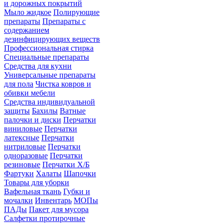
и дорожных покрытий
Мыло жидкое
Полирующие
препараты
Препараты с
содержанием
дезинфицирующих веществ
Профессиональная стирка
Специальные препараты
Средства для кухни
Универсальные препараты
для пола
Чистка ковров и
обивки мебели
Средства индивидуальной
защиты
Бахилы
Ватные
палочки и диски
Перчатки
виниловые
Перчатки
латексные
Перчатки
нитриловые
Перчатки
одноразовые
Перчатки
резиновые
Перчатки Х/Б
Фартуки
Халаты
Шапочки
Товары для уборки
Вафельная ткань
Губки и
мочалки
Инвентарь
МОПы
ПАДы
Пакет для мусора
Салфетки протирочные