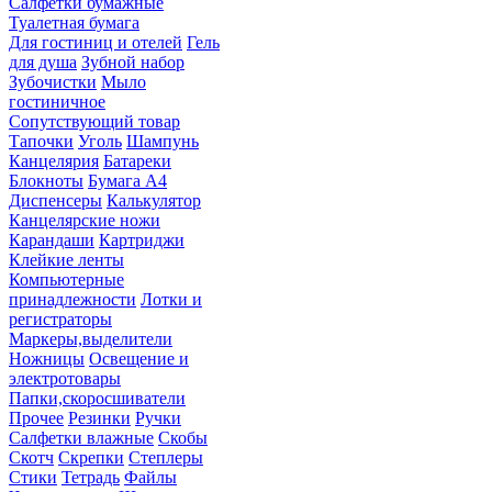
Салфетки бумажные
Туалетная бумага
Для гостиниц и отелей
Гель
для душа
Зубной набор
Зубочистки
Мыло
гостиничное
Сопутствующий товар
Тапочки
Уголь
Шампунь
Канцелярия
Батареки
Блокноты
Бумага А4
Диспенсеры
Калькулятор
Канцелярские ножи
Карандаши
Картриджи
Клейкие ленты
Компьютерные
принадлежности
Лотки и
регистраторы
Маркеры,выделители
Ножницы
Освещение и
электротовары
Папки,скоросшиватели
Прочее
Резинки
Ручки
Салфетки влажные
Скобы
Скотч
Скрепки
Степлеры
Стики
Тетрадь
Файлы