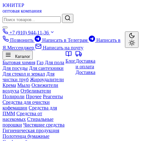
ЮНИТЕР
оптовая компания
+7 (910) 944-11-36
Позвонить
Написать в Телеграм
Написать в
Я.Мессенджер
Написать на почту
Каталог
Блог
Доставка
Бытовая химия
Газ
Для пола
и оплата
Для посуды
Для сантехники
Доставка
Для стекол и зеркал
Для
чистки труб
Жироудалители
Крема
Мыло
Освежители
воздуха
Отбеливатели
Полироли
Прочее
Реагенты
Средства для очистки
кофемашин
Средства для
ПММ
Средства от
насекомых
Стиральные
порошки
Чистящие средства
Гигиеническая продукция
Полотенца бумажные