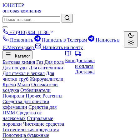
ЮНИТЕР
оптовая компания
+7 (910) 944-11-36
Позвонить
Написать в Телеграм
Написать в
Я.Мессенджер
Написать на почту
Каталог
Блог
Доставка
Бытовая химия
Газ
Для пола
и оплата
Для посуды
Для сантехники
Доставка
Для стекол и зеркал
Для
чистки труб
Жироудалители
Крема
Мыло
Освежители
воздуха
Отбеливатели
Полироли
Прочее
Реагенты
Средства для очистки
кофемашин
Средства для
ПММ
Средства от
насекомых
Стиральные
порошки
Чистящие средства
Гигиеническая продукция
Полотенца бумажные