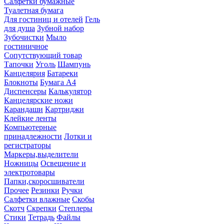
Салфетки бумажные
Туалетная бумага
Для гостиниц и отелей
Гель
для душа
Зубной набор
Зубочистки
Мыло
гостиничное
Сопутствующий товар
Тапочки
Уголь
Шампунь
Канцелярия
Батареки
Блокноты
Бумага А4
Диспенсеры
Калькулятор
Канцелярские ножи
Карандаши
Картриджи
Клейкие ленты
Компьютерные
принадлежности
Лотки и
регистраторы
Маркеры,выделители
Ножницы
Освещение и
электротовары
Папки,скоросшиватели
Прочее
Резинки
Ручки
Салфетки влажные
Скобы
Скотч
Скрепки
Степлеры
Стики
Тетрадь
Файлы