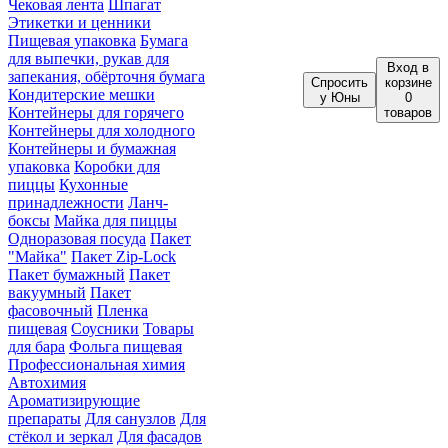
Чековая лента
Шпагат
Этикетки и ценники
Пищевая упаковка
Бумага
для выпечки, рукав для
Вход
в
запекания, обёрточня бумага
Спросить
корзине
Кондитерские мешки
у Юны
0
Контейнеры для горячего
товаров
Контейнеры для холодного
Контейнеры и бумажная
упаковка
Коробки для
пиццы
Кухонные
принадлежности
Ланч-
боксы
Майка для пиццы
Одноразовая посуда
Пакет
"Майка"
Пакет Zip-Lock
Пакет бумажный
Пакет
вакуумный
Пакет
фасовочный
Пленка
пищевая
Соусники
Товары
для бара
Фольга пищевая
Профессиональная химия
Автохимия
Ароматизирующие
препараты
Для санузлов
Для
стёкол и зеркал
Для фасадов