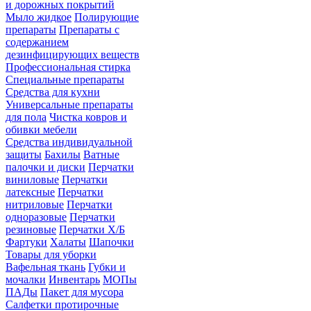
и дорожных покрытий
Мыло жидкое
Полирующие
препараты
Препараты с
содержанием
дезинфицирующих веществ
Профессиональная стирка
Специальные препараты
Средства для кухни
Универсальные препараты
для пола
Чистка ковров и
обивки мебели
Средства индивидуальной
защиты
Бахилы
Ватные
палочки и диски
Перчатки
виниловые
Перчатки
латексные
Перчатки
нитриловые
Перчатки
одноразовые
Перчатки
резиновые
Перчатки Х/Б
Фартуки
Халаты
Шапочки
Товары для уборки
Вафельная ткань
Губки и
мочалки
Инвентарь
МОПы
ПАДы
Пакет для мусора
Салфетки протирочные