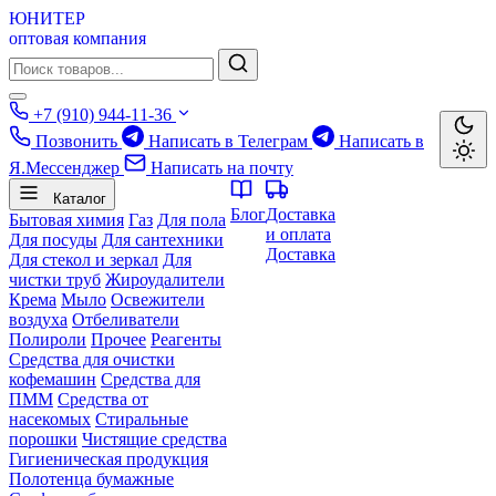
ЮНИТЕР
оптовая компания
+7 (910) 944-11-36
Позвонить
Написать в Телеграм
Написать в
Я.Мессенджер
Написать на почту
Каталог
Блог
Доставка
Бытовая химия
Газ
Для пола
и оплата
Для посуды
Для сантехники
Доставка
Для стекол и зеркал
Для
чистки труб
Жироудалители
Крема
Мыло
Освежители
воздуха
Отбеливатели
Полироли
Прочее
Реагенты
Средства для очистки
кофемашин
Средства для
ПММ
Средства от
насекомых
Стиральные
порошки
Чистящие средства
Гигиеническая продукция
Полотенца бумажные