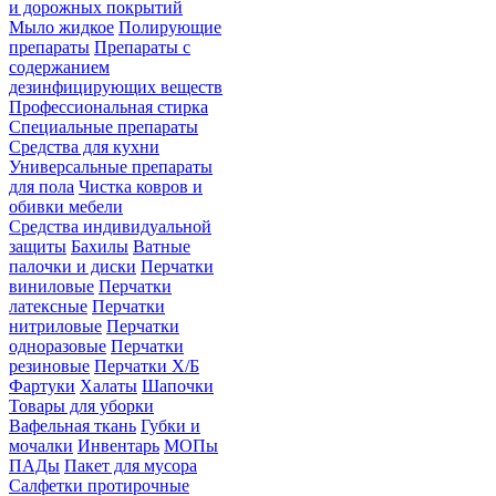
и дорожных покрытий
Мыло жидкое
Полирующие
препараты
Препараты с
содержанием
дезинфицирующих веществ
Профессиональная стирка
Специальные препараты
Средства для кухни
Универсальные препараты
для пола
Чистка ковров и
обивки мебели
Средства индивидуальной
защиты
Бахилы
Ватные
палочки и диски
Перчатки
виниловые
Перчатки
латексные
Перчатки
нитриловые
Перчатки
одноразовые
Перчатки
резиновые
Перчатки Х/Б
Фартуки
Халаты
Шапочки
Товары для уборки
Вафельная ткань
Губки и
мочалки
Инвентарь
МОПы
ПАДы
Пакет для мусора
Салфетки протирочные