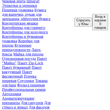
Чековая лента
Шпагат
Этикетки и ценники
Пищевая упаковка
Бумага
для выпечки, рукав для
Вход
в
запекания, обёрточня бумага
Спросить
корзине
Кондитерские мешки
у Юны
0
Контейнеры для горячего
товаров
Контейнеры для холодного
Контейнеры и бумажная
упаковка
Коробки для
пиццы
Кухонные
принадлежности
Ланч-
боксы
Майка для пиццы
Одноразовая посуда
Пакет
"Майка"
Пакет Zip-Lock
Пакет бумажный
Пакет
вакуумный
Пакет
фасовочный
Пленка
пищевая
Соусники
Товары
для бара
Фольга пищевая
Профессиональная химия
Автохимия
Ароматизирующие
препараты
Для санузлов
Для
стёкол и зеркал
Для фасадов