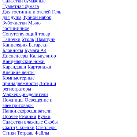
Салфетки бумажные
Туалетная бумага
Для гостиниц и отелей
Гель
для душа
Зубной набор
Зубочистки
Мыло
гостиничное
Сопутствующий товар
Тапочки
Уголь
Шампунь
Канцелярия
Батареки
Блокноты
Бумага А4
Диспенсеры
Калькулятор
Канцелярские ножи
Карандаши
Картриджи
Клейкие ленты
Компьютерные
принадлежности
Лотки и
регистраторы
Маркеры,выделители
Ножницы
Освещение и
электротовары
Папки,скоросшиватели
Прочее
Резинки
Ручки
Салфетки влажные
Скобы
Скотч
Скрепки
Степлеры
Стики
Тетрадь
Файлы