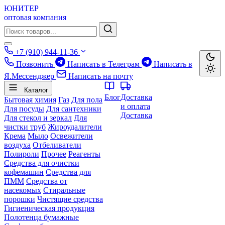
ЮНИТЕР
оптовая компания
+7 (910) 944-11-36
Позвонить
Написать в Телеграм
Написать в
Я.Мессенджер
Написать на почту
Каталог
Блог
Доставка
Бытовая химия
Газ
Для пола
и оплата
Для посуды
Для сантехники
Доставка
Для стекол и зеркал
Для
чистки труб
Жироудалители
Крема
Мыло
Освежители
воздуха
Отбеливатели
Полироли
Прочее
Реагенты
Средства для очистки
кофемашин
Средства для
ПММ
Средства от
насекомых
Стиральные
порошки
Чистящие средства
Гигиеническая продукция
Полотенца бумажные