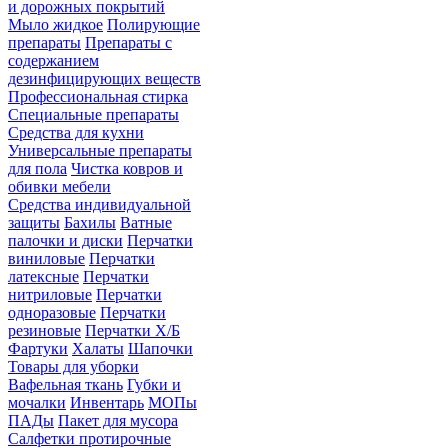
и дорожных покрытий
Мыло жидкое
Полирующие
препараты
Препараты с
содержанием
дезинфицирующих веществ
Профессиональная стирка
Специальные препараты
Средства для кухни
Универсальные препараты
для пола
Чистка ковров и
обивки мебели
Средства индивидуальной
защиты
Бахилы
Ватные
палочки и диски
Перчатки
виниловые
Перчатки
латексные
Перчатки
нитриловые
Перчатки
одноразовые
Перчатки
резиновые
Перчатки Х/Б
Фартуки
Халаты
Шапочки
Товары для уборки
Вафельная ткань
Губки и
мочалки
Инвентарь
МОПы
ПАДы
Пакет для мусора
Салфетки протирочные