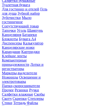
Салфетки бумажные
Туалетная бумага
Для гостиниц и отелей
Гель
для душа
Зубной набор
Зубочистки
Мыло
гостиничное
Сопутствующий товар
Тапочки
Уголь
Шампунь
Канцелярия
Батареки
Блокноты
Бумага А4
Диспенсеры
Калькулятор
Канцелярские ножи
Карандаши
Картриджи
Клейкие ленты
Компьютерные
принадлежности
Лотки и
регистраторы
Маркеры,выделители
Ножницы
Освещение и
электротовары
Папки,скоросшиватели
Прочее
Резинки
Ручки
Салфетки влажные
Скобы
Скотч
Скрепки
Степлеры
Стики
Тетрадь
Файлы