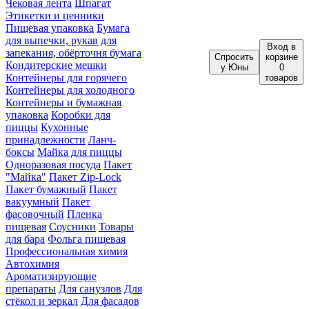
Чековая лента
Шпагат
Этикетки и ценники
Пищевая упаковка
Бумага
для выпечки, рукав для
Вход
в
запекания, обёрточня бумага
Спросить
корзине
Кондитерские мешки
у Юны
0
Контейнеры для горячего
товаров
Контейнеры для холодного
Контейнеры и бумажная
упаковка
Коробки для
пиццы
Кухонные
принадлежности
Ланч-
боксы
Майка для пиццы
Одноразовая посуда
Пакет
"Майка"
Пакет Zip-Lock
Пакет бумажный
Пакет
вакуумный
Пакет
фасовочный
Пленка
пищевая
Соусники
Товары
для бара
Фольга пищевая
Профессиональная химия
Автохимия
Ароматизирующие
препараты
Для санузлов
Для
стёкол и зеркал
Для фасадов