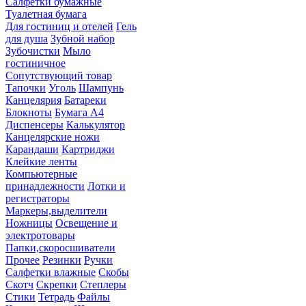
Салфетки бумажные
Туалетная бумага
Для гостиниц и отелей
Гель
для душа
Зубной набор
Зубочистки
Мыло
гостиничное
Сопутствующий товар
Тапочки
Уголь
Шампунь
Канцелярия
Батареки
Блокноты
Бумага А4
Диспенсеры
Калькулятор
Канцелярские ножи
Карандаши
Картриджи
Клейкие ленты
Компьютерные
принадлежности
Лотки и
регистраторы
Маркеры,выделители
Ножницы
Освещение и
электротовары
Папки,скоросшиватели
Прочее
Резинки
Ручки
Салфетки влажные
Скобы
Скотч
Скрепки
Степлеры
Стики
Тетрадь
Файлы