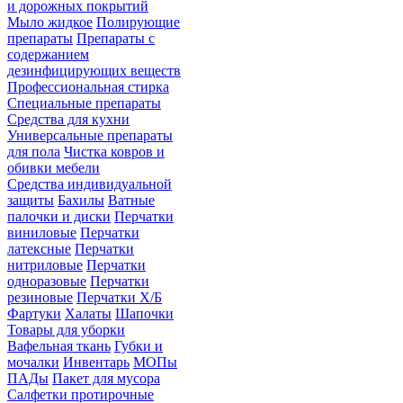
и дорожных покрытий
Мыло жидкое
Полирующие
препараты
Препараты с
содержанием
дезинфицирующих веществ
Профессиональная стирка
Специальные препараты
Средства для кухни
Универсальные препараты
для пола
Чистка ковров и
обивки мебели
Средства индивидуальной
защиты
Бахилы
Ватные
палочки и диски
Перчатки
виниловые
Перчатки
латексные
Перчатки
нитриловые
Перчатки
одноразовые
Перчатки
резиновые
Перчатки Х/Б
Фартуки
Халаты
Шапочки
Товары для уборки
Вафельная ткань
Губки и
мочалки
Инвентарь
МОПы
ПАДы
Пакет для мусора
Салфетки протирочные