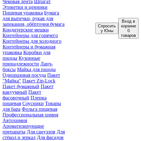
Чековая лента
Шпагат
Этикетки и ценники
Пищевая упаковка
Бумага
для выпечки, рукав для
Вход
в
запекания, обёрточня бумага
Спросить
корзине
Кондитерские мешки
у Юны
0
Контейнеры для горячего
товаров
Контейнеры для холодного
Контейнеры и бумажная
упаковка
Коробки для
пиццы
Кухонные
принадлежности
Ланч-
боксы
Майка для пиццы
Одноразовая посуда
Пакет
"Майка"
Пакет Zip-Lock
Пакет бумажный
Пакет
вакуумный
Пакет
фасовочный
Пленка
пищевая
Соусники
Товары
для бара
Фольга пищевая
Профессиональная химия
Автохимия
Ароматизирующие
препараты
Для санузлов
Для
стёкол и зеркал
Для фасадов