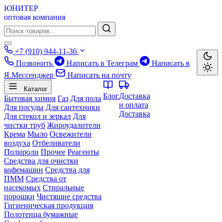
ЮНИТЕР
оптовая компания
+7 (910) 944-11-36
Позвонить
Написать в Телеграм
Написать в
Я.Мессенджер
Написать на почту
Каталог
Блог
Доставка
Бытовая химия
Газ
Для пола
и оплата
Для посуды
Для сантехники
Доставка
Для стекол и зеркал
Для
чистки труб
Жироудалители
Крема
Мыло
Освежители
воздуха
Отбеливатели
Полироли
Прочее
Реагенты
Средства для очистки
кофемашин
Средства для
ПММ
Средства от
насекомых
Стиральные
порошки
Чистящие средства
Гигиеническая продукция
Полотенца бумажные