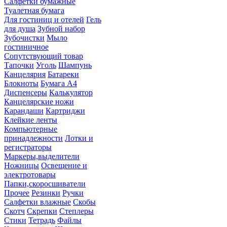
Салфетки бумажные
Туалетная бумага
Для гостиниц и отелей
Гель
для душа
Зубной набор
Зубочистки
Мыло
гостиничное
Сопутствующий товар
Тапочки
Уголь
Шампунь
Канцелярия
Батареки
Блокноты
Бумага А4
Диспенсеры
Калькулятор
Канцелярские ножи
Карандаши
Картриджи
Клейкие ленты
Компьютерные
принадлежности
Лотки и
регистраторы
Маркеры,выделители
Ножницы
Освещение и
электротовары
Папки,скоросшиватели
Прочее
Резинки
Ручки
Салфетки влажные
Скобы
Скотч
Скрепки
Степлеры
Стики
Тетрадь
Файлы