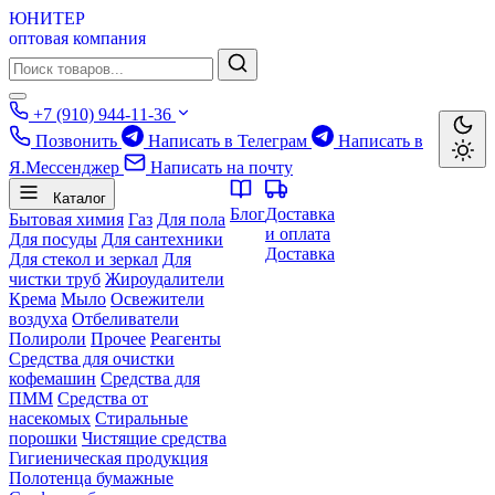
ЮНИТЕР
оптовая компания
+7 (910) 944-11-36
Позвонить
Написать в Телеграм
Написать в
Я.Мессенджер
Написать на почту
Каталог
Блог
Доставка
Бытовая химия
Газ
Для пола
и оплата
Для посуды
Для сантехники
Доставка
Для стекол и зеркал
Для
чистки труб
Жироудалители
Крема
Мыло
Освежители
воздуха
Отбеливатели
Полироли
Прочее
Реагенты
Средства для очистки
кофемашин
Средства для
ПММ
Средства от
насекомых
Стиральные
порошки
Чистящие средства
Гигиеническая продукция
Полотенца бумажные