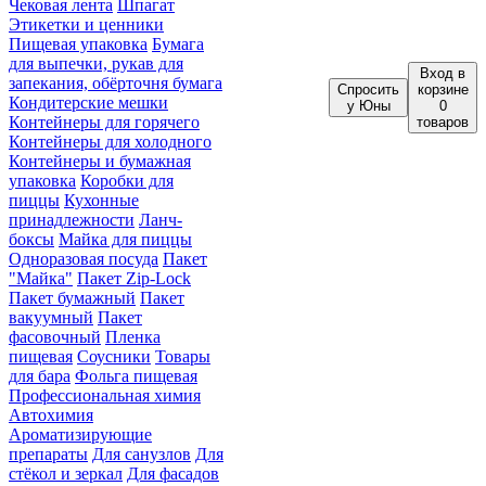
Чековая лента
Шпагат
Этикетки и ценники
Пищевая упаковка
Бумага
для выпечки, рукав для
Вход
в
запекания, обёрточня бумага
Спросить
корзине
Кондитерские мешки
у Юны
0
Контейнеры для горячего
товаров
Контейнеры для холодного
Контейнеры и бумажная
упаковка
Коробки для
пиццы
Кухонные
принадлежности
Ланч-
боксы
Майка для пиццы
Одноразовая посуда
Пакет
"Майка"
Пакет Zip-Lock
Пакет бумажный
Пакет
вакуумный
Пакет
фасовочный
Пленка
пищевая
Соусники
Товары
для бара
Фольга пищевая
Профессиональная химия
Автохимия
Ароматизирующие
препараты
Для санузлов
Для
стёкол и зеркал
Для фасадов