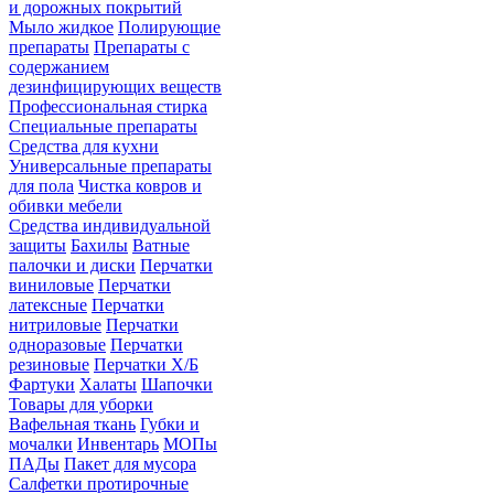
и дорожных покрытий
Мыло жидкое
Полирующие
препараты
Препараты с
содержанием
дезинфицирующих веществ
Профессиональная стирка
Специальные препараты
Средства для кухни
Универсальные препараты
для пола
Чистка ковров и
обивки мебели
Средства индивидуальной
защиты
Бахилы
Ватные
палочки и диски
Перчатки
виниловые
Перчатки
латексные
Перчатки
нитриловые
Перчатки
одноразовые
Перчатки
резиновые
Перчатки Х/Б
Фартуки
Халаты
Шапочки
Товары для уборки
Вафельная ткань
Губки и
мочалки
Инвентарь
МОПы
ПАДы
Пакет для мусора
Салфетки протирочные