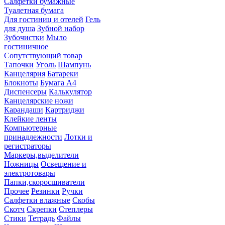
Салфетки бумажные
Туалетная бумага
Для гостиниц и отелей
Гель
для душа
Зубной набор
Зубочистки
Мыло
гостиничное
Сопутствующий товар
Тапочки
Уголь
Шампунь
Канцелярия
Батареки
Блокноты
Бумага А4
Диспенсеры
Калькулятор
Канцелярские ножи
Карандаши
Картриджи
Клейкие ленты
Компьютерные
принадлежности
Лотки и
регистраторы
Маркеры,выделители
Ножницы
Освещение и
электротовары
Папки,скоросшиватели
Прочее
Резинки
Ручки
Салфетки влажные
Скобы
Скотч
Скрепки
Степлеры
Стики
Тетрадь
Файлы