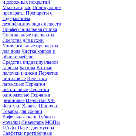
и дорожных покрытий
Мыло жидкое
Полирующие
препараты
Препараты с
содержанием
дезинфицирующих веществ
Профессиональная стирка
Специальные препараты
Средства для кухни
Универсальные препараты
для пола
Чистка ковров и
обивки мебели
Средства индивидуальной
защиты
Бахилы
Ватные
палочки и диски
Перчатки
виниловые
Перчатки
латексные
Перчатки
нитриловые
Перчатки
одноразовые
Перчатки
резиновые
Перчатки Х/Б
Фартуки
Халаты
Шапочки
Товары для уборки
Вафельная ткань
Губки и
мочалки
Инвентарь
МОПы
ПАДы
Пакет для мусора
Салфетки протирочные