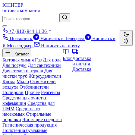
ЮНИТЕР
оптовая компания
+7 (910) 944-11-36
Позвонить
Написать в Телеграм
Написать в
Я.Мессенджер
Написать на почту
Каталог
Блог
Доставка
Бытовая химия
Газ
Для пола
и оплата
Для посуды
Для сантехники
Доставка
Для стекол и зеркал
Для
чистки труб
Жироудалители
Крема
Мыло
Освежители
воздуха
Отбеливатели
Полироли
Прочее
Реагенты
Средства для очистки
кофемашин
Средства для
ПММ
Средства от
насекомых
Стиральные
порошки
Чистящие средства
Гигиеническая продукция
Полотенца бумажные