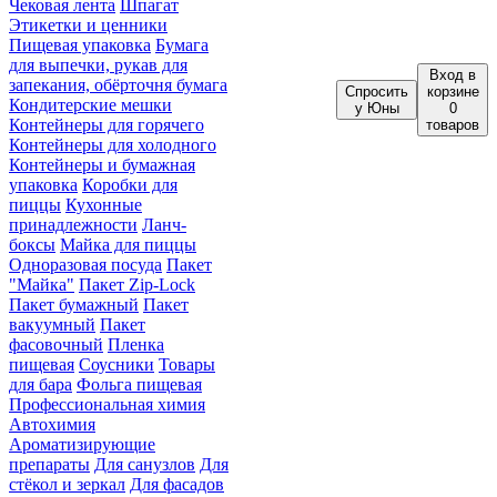
Чековая лента
Шпагат
Этикетки и ценники
Пищевая упаковка
Бумага
для выпечки, рукав для
Вход
в
запекания, обёрточня бумага
Спросить
корзине
Кондитерские мешки
у Юны
0
Контейнеры для горячего
товаров
Контейнеры для холодного
Контейнеры и бумажная
упаковка
Коробки для
пиццы
Кухонные
принадлежности
Ланч-
боксы
Майка для пиццы
Одноразовая посуда
Пакет
"Майка"
Пакет Zip-Lock
Пакет бумажный
Пакет
вакуумный
Пакет
фасовочный
Пленка
пищевая
Соусники
Товары
для бара
Фольга пищевая
Профессиональная химия
Автохимия
Ароматизирующие
препараты
Для санузлов
Для
стёкол и зеркал
Для фасадов