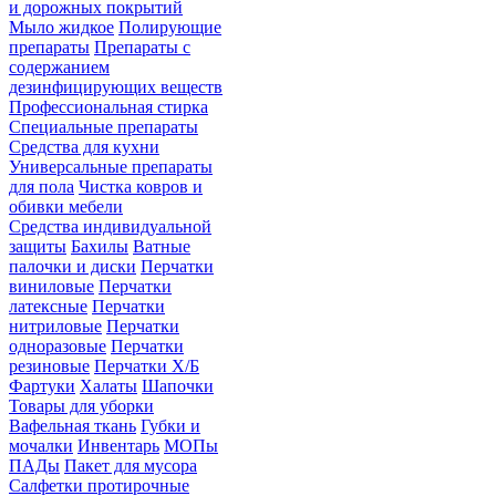
и дорожных покрытий
Мыло жидкое
Полирующие
препараты
Препараты с
содержанием
дезинфицирующих веществ
Профессиональная стирка
Специальные препараты
Средства для кухни
Универсальные препараты
для пола
Чистка ковров и
обивки мебели
Средства индивидуальной
защиты
Бахилы
Ватные
палочки и диски
Перчатки
виниловые
Перчатки
латексные
Перчатки
нитриловые
Перчатки
одноразовые
Перчатки
резиновые
Перчатки Х/Б
Фартуки
Халаты
Шапочки
Товары для уборки
Вафельная ткань
Губки и
мочалки
Инвентарь
МОПы
ПАДы
Пакет для мусора
Салфетки протирочные