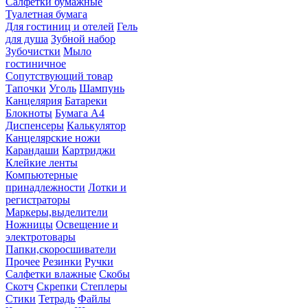
Салфетки бумажные
Туалетная бумага
Для гостиниц и отелей
Гель
для душа
Зубной набор
Зубочистки
Мыло
гостиничное
Сопутствующий товар
Тапочки
Уголь
Шампунь
Канцелярия
Батареки
Блокноты
Бумага А4
Диспенсеры
Калькулятор
Канцелярские ножи
Карандаши
Картриджи
Клейкие ленты
Компьютерные
принадлежности
Лотки и
регистраторы
Маркеры,выделители
Ножницы
Освещение и
электротовары
Папки,скоросшиватели
Прочее
Резинки
Ручки
Салфетки влажные
Скобы
Скотч
Скрепки
Степлеры
Стики
Тетрадь
Файлы