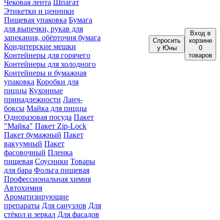
Чековая лента
Шпагат
Этикетки и ценники
Пищевая упаковка
Бумага
для выпечки, рукав для
Вход
в
запекания, обёрточня бумага
Спросить
корзине
Кондитерские мешки
у Юны
0
Контейнеры для горячего
товаров
Контейнеры для холодного
Контейнеры и бумажная
упаковка
Коробки для
пиццы
Кухонные
принадлежности
Ланч-
боксы
Майка для пиццы
Одноразовая посуда
Пакет
"Майка"
Пакет Zip-Lock
Пакет бумажный
Пакет
вакуумный
Пакет
фасовочный
Пленка
пищевая
Соусники
Товары
для бара
Фольга пищевая
Профессиональная химия
Автохимия
Ароматизирующие
препараты
Для санузлов
Для
стёкол и зеркал
Для фасадов