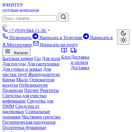
ЮНИТЕР
оптовая компания
+7 (910) 944-11-36
Позвонить
Написать в Телеграм
Написать в
Я.Мессенджер
Написать на почту
Каталог
Блог
Доставка
Бытовая химия
Газ
Для пола
и оплата
Для посуды
Для сантехники
Доставка
Для стекол и зеркал
Для
чистки труб
Жироудалители
Крема
Мыло
Освежители
воздуха
Отбеливатели
Полироли
Прочее
Реагенты
Средства для очистки
кофемашин
Средства для
ПММ
Средства от
насекомых
Стиральные
порошки
Чистящие средства
Гигиеническая продукция
Полотенца бумажные