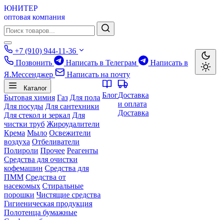
ЮНИТЕР
оптовая компания
+7 (910) 944-11-36
Позвонить
Написать в Телеграм
Написать в
Я.Мессенджер
Написать на почту
Каталог
Блог
Доставка
Бытовая химия
Газ
Для пола
и оплата
Для посуды
Для сантехники
Доставка
Для стекол и зеркал
Для
чистки труб
Жироудалители
Крема
Мыло
Освежители
воздуха
Отбеливатели
Полироли
Прочее
Реагенты
Средства для очистки
кофемашин
Средства для
ПММ
Средства от
насекомых
Стиральные
порошки
Чистящие средства
Гигиеническая продукция
Полотенца бумажные