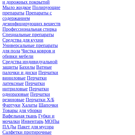
и дорожных покрытий
Мыло жидкое
Полирующие
препараты
Препараты с
содержанием
дезинфицирующих веществ
Профессиональная стирка
Специальные препараты
Средства для кухни
Универсальные препараты
для пола
Чистка ковров и
обивки мебели
Средства индивидуальной
защиты
Бахилы
Ватные
палочки и диски
Перчатки
виниловые
Перчатки
латексные
Перчатки
нитриловые
Перчатки
одноразовые
Перчатки
резиновые
Перчатки Х/Б
Фартуки
Халаты
Шапочки
Товары для уборки
Вафельная ткань
Губки и
мочалки
Инвентарь
МОПы
ПАДы
Пакет для мусора
Салфетки протирочные