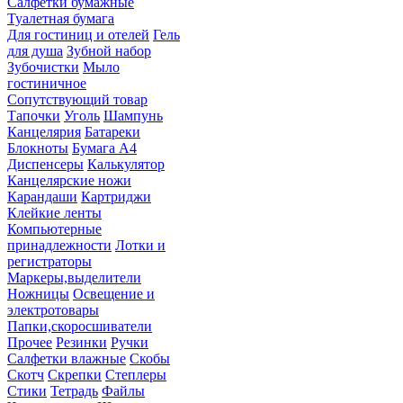
Салфетки бумажные
Туалетная бумага
Для гостиниц и отелей
Гель
для душа
Зубной набор
Зубочистки
Мыло
гостиничное
Сопутствующий товар
Тапочки
Уголь
Шампунь
Канцелярия
Батареки
Блокноты
Бумага А4
Диспенсеры
Калькулятор
Канцелярские ножи
Карандаши
Картриджи
Клейкие ленты
Компьютерные
принадлежности
Лотки и
регистраторы
Маркеры,выделители
Ножницы
Освещение и
электротовары
Папки,скоросшиватели
Прочее
Резинки
Ручки
Салфетки влажные
Скобы
Скотч
Скрепки
Степлеры
Стики
Тетрадь
Файлы