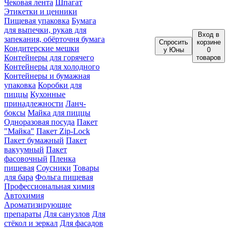
Чековая лента
Шпагат
Этикетки и ценники
Пищевая упаковка
Бумага
для выпечки, рукав для
Вход
в
запекания, обёрточня бумага
Спросить
корзине
Кондитерские мешки
у Юны
0
Контейнеры для горячего
товаров
Контейнеры для холодного
Контейнеры и бумажная
упаковка
Коробки для
пиццы
Кухонные
принадлежности
Ланч-
боксы
Майка для пиццы
Одноразовая посуда
Пакет
"Майка"
Пакет Zip-Lock
Пакет бумажный
Пакет
вакуумный
Пакет
фасовочный
Пленка
пищевая
Соусники
Товары
для бара
Фольга пищевая
Профессиональная химия
Автохимия
Ароматизирующие
препараты
Для санузлов
Для
стёкол и зеркал
Для фасадов