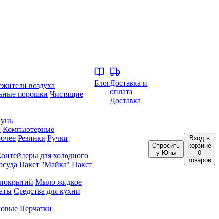
Блог
Доставка и
ежители воздуха
оплата
ьные порошки
Чистящие
Доставка
унь
ы
Компьютерные
очее
Резинки
Ручки
Вход
в
Спросить
корзине
у Юны
0
Контейнеры для холодного
товаров
осуда
Пакет "Майка"
Пакет
 покрытий
Мыло жидкое
аты
Средства для кухни
ловые
Перчатки