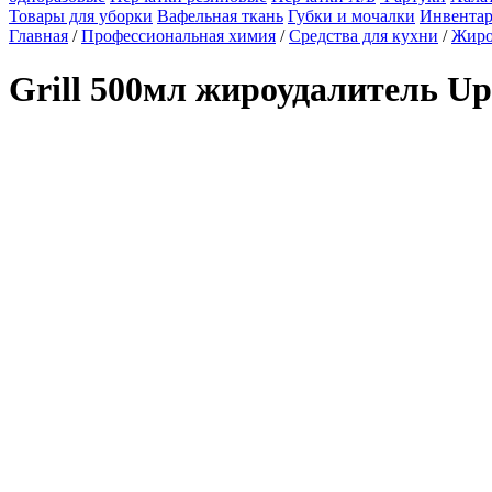
Товары для уборки
Вафельная ткань
Губки и мочалки
Инвентар
Главная
/
Профессиональная химия
/
Средства для кухни
/
Жиро
Grill 500мл жироудалитель Up