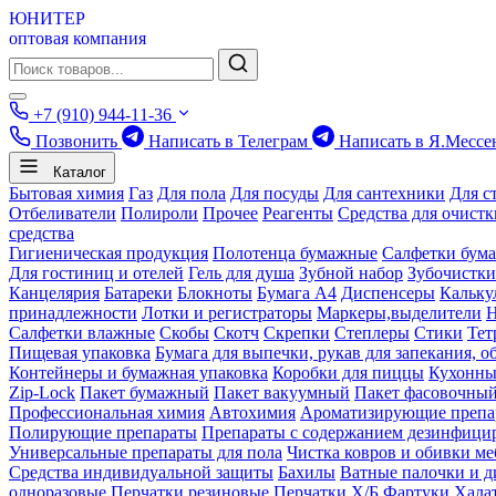
ЮНИТЕР
оптовая компания
+7 (910) 944-11-36
Позвонить
Написать в Телеграм
Написать в Я.Мессе
Каталог
Бытовая химия
Газ
Для пола
Для посуды
Для сантехники
Для с
Отбеливатели
Полироли
Прочее
Реагенты
Средства для очист
средства
Гигиеническая продукция
Полотенца бумажные
Салфетки бум
Для гостиниц и отелей
Гель для душа
Зубной набор
Зубочистки
Канцелярия
Батареки
Блокноты
Бумага А4
Диспенсеры
Кальку
принадлежности
Лотки и регистраторы
Маркеры,выделители
Салфетки влажные
Скобы
Скотч
Скрепки
Степлеры
Стики
Тет
Пищевая упаковка
Бумага для выпечки, рукав для запекания, о
Контейнеры и бумажная упаковка
Коробки для пиццы
Кухонны
Zip-Lock
Пакет бумажный
Пакет вакуумный
Пакет фасовочны
Профессиональная химия
Автохимия
Ароматизирующие препа
Полирующие препараты
Препараты с содержанием дезинфиц
Универсальные препараты для пола
Чистка ковров и обивки ме
Средства индивидуальной защиты
Бахилы
Ватные палочки и д
одноразовые
Перчатки резиновые
Перчатки Х/Б
Фартуки
Хала