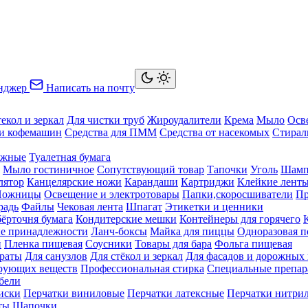
нджер
Написать на почту
текол и зеркал
Для чистки труб
Жироудалители
Крема
Мыло
Осв
ки кофемашин
Средства для ПММ
Средства от насекомых
Стирал
ажные
Туалетная бумага
Мыло гостиничное
Сопутствующий товар
Тапочки
Уголь
Шамп
лятор
Канцелярские ножи
Карандаши
Картриджи
Клейкие лент
Ножницы
Освещение и электротовары
Папки,скоросшиватели
Пр
радь
Файлы
Чековая лента
Шпагат
Этикетки и ценники
бёрточня бумага
Кондитерские мешки
Контейнеры для горячего
е принадлежности
Ланч-боксы
Майка для пиццы
Одноразовая п
й
Пленка пищевая
Соусники
Товары для бара
Фольга пищевая
раты
Для санузлов
Для стёкол и зеркал
Для фасадов и дорожных
ирующих веществ
Профессиональная стирка
Специальные препар
бели
иски
Перчатки виниловые
Перчатки латексные
Перчатки нитри
ты
Шапочки