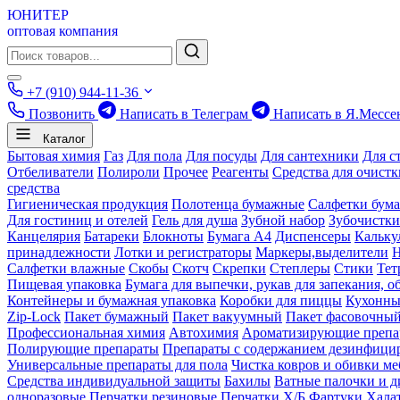
ЮНИТЕР
оптовая компания
+7 (910) 944-11-36
Позвонить
Написать в Телеграм
Написать в Я.Мессе
Каталог
Бытовая химия
Газ
Для пола
Для посуды
Для сантехники
Для с
Отбеливатели
Полироли
Прочее
Реагенты
Средства для очист
средства
Гигиеническая продукция
Полотенца бумажные
Салфетки бум
Для гостиниц и отелей
Гель для душа
Зубной набор
Зубочистки
Канцелярия
Батареки
Блокноты
Бумага А4
Диспенсеры
Кальку
принадлежности
Лотки и регистраторы
Маркеры,выделители
Салфетки влажные
Скобы
Скотч
Скрепки
Степлеры
Стики
Тет
Пищевая упаковка
Бумага для выпечки, рукав для запекания, о
Контейнеры и бумажная упаковка
Коробки для пиццы
Кухонны
Zip-Lock
Пакет бумажный
Пакет вакуумный
Пакет фасовочны
Профессиональная химия
Автохимия
Ароматизирующие препа
Полирующие препараты
Препараты с содержанием дезинфиц
Универсальные препараты для пола
Чистка ковров и обивки ме
Средства индивидуальной защиты
Бахилы
Ватные палочки и д
одноразовые
Перчатки резиновые
Перчатки Х/Б
Фартуки
Хала