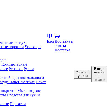
Блог
Доставка и
ежители воздуха
оплата
ьные порошки
Чистящие
Доставка
унь
ы
Компьютерные
очее
Резинки
Ручки
Вход
в
Спросить
корзине
у Юны
0
Контейнеры для холодного
товаров
осуда
Пакет "Майка"
Пакет
 покрытий
Мыло жидкое
аты
Средства для кухни
ловые
Перчатки