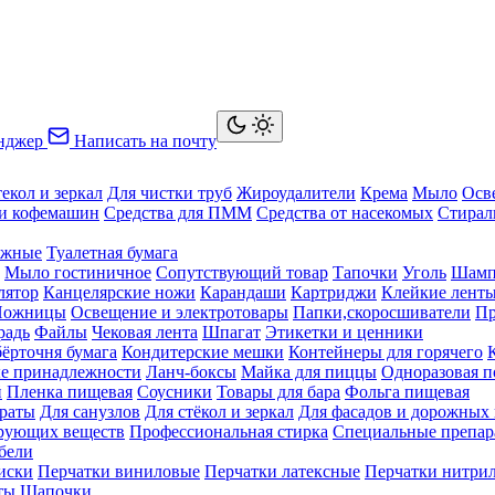
нджер
Написать на почту
текол и зеркал
Для чистки труб
Жироудалители
Крема
Мыло
Осв
ки кофемашин
Средства для ПММ
Средства от насекомых
Стирал
ажные
Туалетная бумага
Мыло гостиничное
Сопутствующий товар
Тапочки
Уголь
Шамп
лятор
Канцелярские ножи
Карандаши
Картриджи
Клейкие лент
Ножницы
Освещение и электротовары
Папки,скоросшиватели
Пр
радь
Файлы
Чековая лента
Шпагат
Этикетки и ценники
бёрточня бумага
Кондитерские мешки
Контейнеры для горячего
е принадлежности
Ланч-боксы
Майка для пиццы
Одноразовая п
й
Пленка пищевая
Соусники
Товары для бара
Фольга пищевая
раты
Для санузлов
Для стёкол и зеркал
Для фасадов и дорожных
ирующих веществ
Профессиональная стирка
Специальные препар
бели
иски
Перчатки виниловые
Перчатки латексные
Перчатки нитри
ты
Шапочки