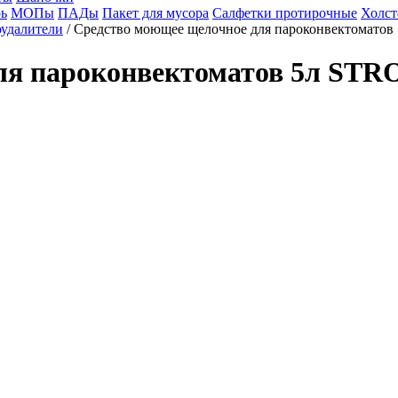
ь
МОПы
ПАДы
Пакет для мусора
Салфетки протирочные
Холст
удалители
/ Средство моющее щелочное для пароконвектомато
ля пароконвектоматов 5л STR