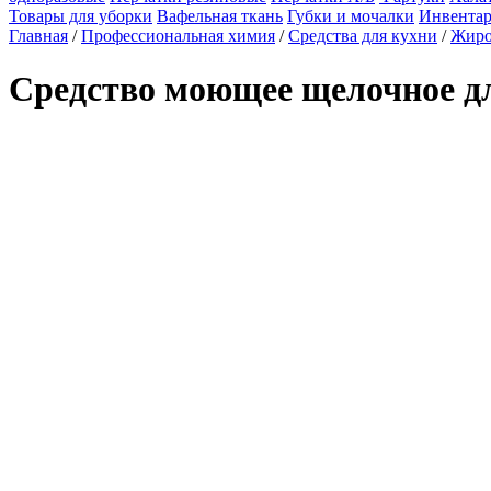
Товары для уборки
Вафельная ткань
Губки и мочалки
Инвентар
Главная
/
Профессиональная химия
/
Средства для кухни
/
Жиро
Средство моющее щелочное д