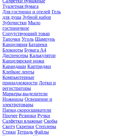
Салфетки бумажные
Туалетная бумага
Для гостиниц и отелей
Гель
для душа
Зубной набор
Зубочистки
Мыло
гостиничное
Сопутствующий товар
Тапочки
Уголь
Шампунь
Канцелярия
Батареки
Блокноты
Бумага А4
Диспенсеры
Калькулятор
Канцелярские ножи
Карандаши
Картриджи
Клейкие ленты
Компьютерные
принадлежности
Лотки и
регистраторы
Маркеры,выделители
Ножницы
Освещение и
электротовары
Папки,скоросшиватели
Прочее
Резинки
Ручки
Салфетки влажные
Скобы
Скотч
Скрепки
Степлеры
Стики
Тетрадь
Файлы