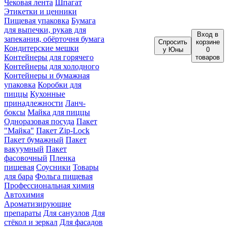
Чековая лента
Шпагат
Этикетки и ценники
Пищевая упаковка
Бумага
для выпечки, рукав для
Вход
в
запекания, обёрточня бумага
Спросить
корзине
Кондитерские мешки
у Юны
0
Контейнеры для горячего
товаров
Контейнеры для холодного
Контейнеры и бумажная
упаковка
Коробки для
пиццы
Кухонные
принадлежности
Ланч-
боксы
Майка для пиццы
Одноразовая посуда
Пакет
"Майка"
Пакет Zip-Lock
Пакет бумажный
Пакет
вакуумный
Пакет
фасовочный
Пленка
пищевая
Соусники
Товары
для бара
Фольга пищевая
Профессиональная химия
Автохимия
Ароматизирующие
препараты
Для санузлов
Для
стёкол и зеркал
Для фасадов