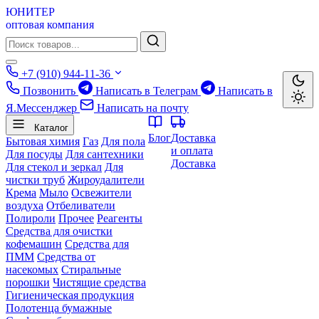
ЮНИТЕР
оптовая компания
+7 (910) 944-11-36
Позвонить
Написать в Телеграм
Написать в
Я.Мессенджер
Написать на почту
Каталог
Блог
Доставка
Бытовая химия
Газ
Для пола
и оплата
Для посуды
Для сантехники
Доставка
Для стекол и зеркал
Для
чистки труб
Жироудалители
Крема
Мыло
Освежители
воздуха
Отбеливатели
Полироли
Прочее
Реагенты
Средства для очистки
кофемашин
Средства для
ПММ
Средства от
насекомых
Стиральные
порошки
Чистящие средства
Гигиеническая продукция
Полотенца бумажные