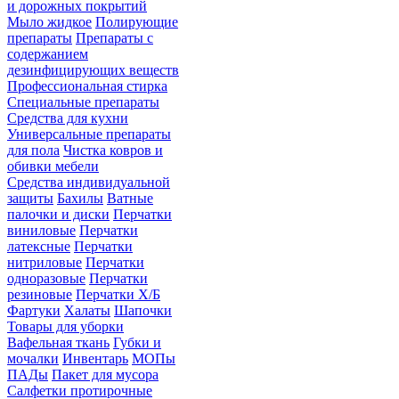
и дорожных покрытий
Мыло жидкое
Полирующие
препараты
Препараты с
содержанием
дезинфицирующих веществ
Профессиональная стирка
Специальные препараты
Средства для кухни
Универсальные препараты
для пола
Чистка ковров и
обивки мебели
Средства индивидуальной
защиты
Бахилы
Ватные
палочки и диски
Перчатки
виниловые
Перчатки
латексные
Перчатки
нитриловые
Перчатки
одноразовые
Перчатки
резиновые
Перчатки Х/Б
Фартуки
Халаты
Шапочки
Товары для уборки
Вафельная ткань
Губки и
мочалки
Инвентарь
МОПы
ПАДы
Пакет для мусора
Салфетки протирочные