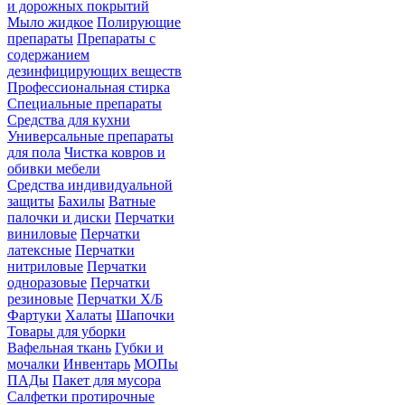
и дорожных покрытий
Мыло жидкое
Полирующие
препараты
Препараты с
содержанием
дезинфицирующих веществ
Профессиональная стирка
Специальные препараты
Средства для кухни
Универсальные препараты
для пола
Чистка ковров и
обивки мебели
Средства индивидуальной
защиты
Бахилы
Ватные
палочки и диски
Перчатки
виниловые
Перчатки
латексные
Перчатки
нитриловые
Перчатки
одноразовые
Перчатки
резиновые
Перчатки Х/Б
Фартуки
Халаты
Шапочки
Товары для уборки
Вафельная ткань
Губки и
мочалки
Инвентарь
МОПы
ПАДы
Пакет для мусора
Салфетки протирочные