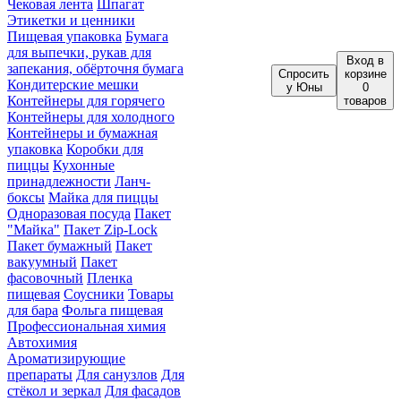
Чековая лента
Шпагат
Этикетки и ценники
Пищевая упаковка
Бумага
для выпечки, рукав для
Вход
в
запекания, обёрточня бумага
Спросить
корзине
Кондитерские мешки
у Юны
0
Контейнеры для горячего
товаров
Контейнеры для холодного
Контейнеры и бумажная
упаковка
Коробки для
пиццы
Кухонные
принадлежности
Ланч-
боксы
Майка для пиццы
Одноразовая посуда
Пакет
"Майка"
Пакет Zip-Lock
Пакет бумажный
Пакет
вакуумный
Пакет
фасовочный
Пленка
пищевая
Соусники
Товары
для бара
Фольга пищевая
Профессиональная химия
Автохимия
Ароматизирующие
препараты
Для санузлов
Для
стёкол и зеркал
Для фасадов