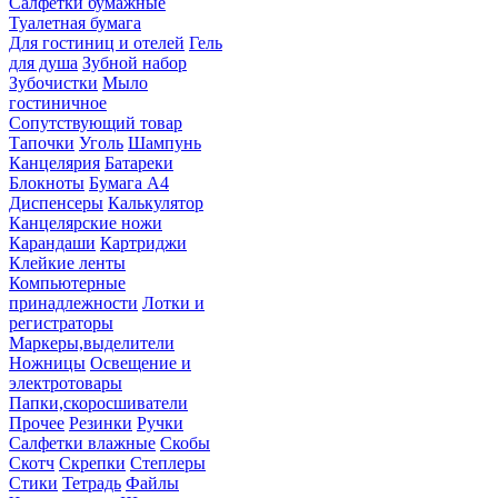
Салфетки бумажные
Туалетная бумага
Для гостиниц и отелей
Гель
для душа
Зубной набор
Зубочистки
Мыло
гостиничное
Сопутствующий товар
Тапочки
Уголь
Шампунь
Канцелярия
Батареки
Блокноты
Бумага А4
Диспенсеры
Калькулятор
Канцелярские ножи
Карандаши
Картриджи
Клейкие ленты
Компьютерные
принадлежности
Лотки и
регистраторы
Маркеры,выделители
Ножницы
Освещение и
электротовары
Папки,скоросшиватели
Прочее
Резинки
Ручки
Салфетки влажные
Скобы
Скотч
Скрепки
Степлеры
Стики
Тетрадь
Файлы