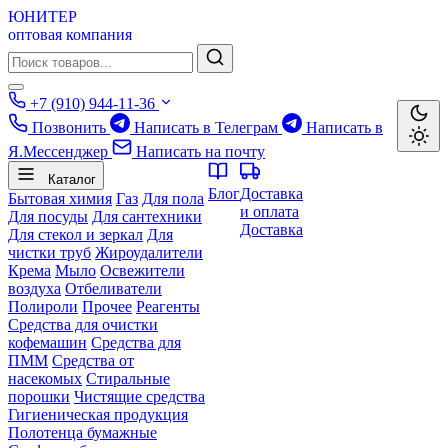
ЮНИТЕР
оптовая компания
+7 (910) 944-11-36
Позвонить
Написать в Телеграм
Написать в
Я.Мессенджер
Написать на почту
Каталог
Блог
Доставка
Бытовая химия
Газ
Для пола
и оплата
Для посуды
Для сантехники
Доставка
Для стекол и зеркал
Для
чистки труб
Жироудалители
Крема
Мыло
Освежители
воздуха
Отбеливатели
Полироли
Прочее
Реагенты
Средства для очистки
кофемашин
Средства для
ПММ
Средства от
насекомых
Стиральные
порошки
Чистящие средства
Гигиеническая продукция
Полотенца бумажные