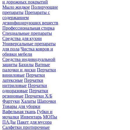
и дорожных покрытий
Мыло жидкое
Полирующие
препараты
Препараты с
содержанием
дезинфицирующих веществ
Профессиональная стирка
Специальные препараты
Средства для кухни
Универсальные препараты
для пола
Чистка ковров и
обивки мебели
Средства индивидуальной
защиты
Бахилы
Ватные
палочки и диски
Перчатки
виниловые
Перчатки
латексные
Перчатки
нитриловые
Перчатки
одноразовые
Перчатки
резиновые
Перчатки Х/Б
Фартуки
Халаты
Шапочки
Товары для уборки
Вафельная ткань
Губки и
мочалки
Инвентарь
МОПы
ПАДы
Пакет для мусора
Салфетки протирочные