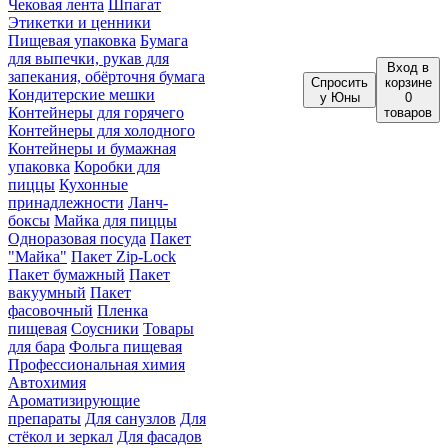
Чековая лента
Шпагат
Этикетки и ценники
Пищевая упаковка
Бумага
для выпечки, рукав для
Вход
в
запекания, обёрточня бумага
Спросить
корзине
Кондитерские мешки
у Юны
0
Контейнеры для горячего
товаров
Контейнеры для холодного
Контейнеры и бумажная
упаковка
Коробки для
пиццы
Кухонные
принадлежности
Ланч-
боксы
Майка для пиццы
Одноразовая посуда
Пакет
"Майка"
Пакет Zip-Lock
Пакет бумажный
Пакет
вакуумный
Пакет
фасовочный
Пленка
пищевая
Соусники
Товары
для бара
Фольга пищевая
Профессиональная химия
Автохимия
Ароматизирующие
препараты
Для санузлов
Для
стёкол и зеркал
Для фасадов