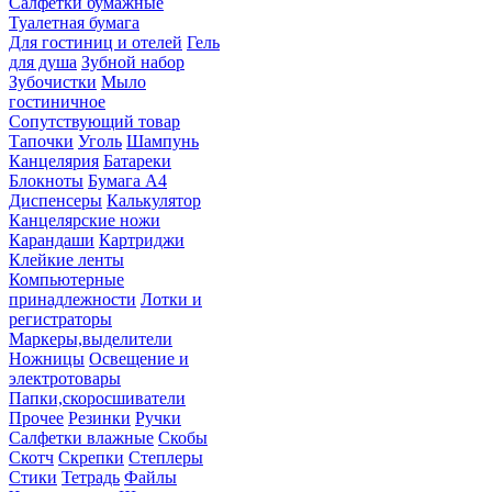
Салфетки бумажные
Туалетная бумага
Для гостиниц и отелей
Гель
для душа
Зубной набор
Зубочистки
Мыло
гостиничное
Сопутствующий товар
Тапочки
Уголь
Шампунь
Канцелярия
Батареки
Блокноты
Бумага А4
Диспенсеры
Калькулятор
Канцелярские ножи
Карандаши
Картриджи
Клейкие ленты
Компьютерные
принадлежности
Лотки и
регистраторы
Маркеры,выделители
Ножницы
Освещение и
электротовары
Папки,скоросшиватели
Прочее
Резинки
Ручки
Салфетки влажные
Скобы
Скотч
Скрепки
Степлеры
Стики
Тетрадь
Файлы