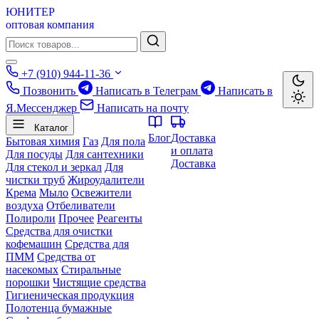
ЮНИТЕР
оптовая компания
+7 (910) 944-11-36
Позвонить
Написать в Телеграм
Написать в
Я.Мессенджер
Написать на почту
Каталог
Блог
Доставка
Бытовая химия
Газ
Для пола
и оплата
Для посуды
Для сантехники
Доставка
Для стекол и зеркал
Для
чистки труб
Жироудалители
Крема
Мыло
Освежители
воздуха
Отбеливатели
Полироли
Прочее
Реагенты
Средства для очистки
кофемашин
Средства для
ПММ
Средства от
насекомых
Стиральные
порошки
Чистящие средства
Гигиеническая продукция
Полотенца бумажные