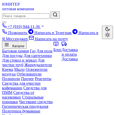
ЮНИТЕР
оптовая компания
+7 (910) 944-11-36
Позвонить
Написать в Телеграм
Написать в
Я.Мессенджер
Написать на почту
Каталог
Блог
Доставка
Бытовая химия
Газ
Для пола
и оплата
Для посуды
Для сантехники
Доставка
Для стекол и зеркал
Для
чистки труб
Жироудалители
Крема
Мыло
Освежители
воздуха
Отбеливатели
Полироли
Прочее
Реагенты
Средства для очистки
кофемашин
Средства для
ПММ
Средства от
насекомых
Стиральные
порошки
Чистящие средства
Гигиеническая продукция
Полотенца бумажные