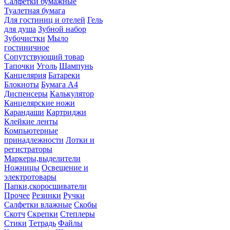
Салфетки бумажные
Туалетная бумага
Для гостиниц и отелей
Гель
для душа
Зубной набор
Зубочистки
Мыло
гостиничное
Сопутствующий товар
Тапочки
Уголь
Шампунь
Канцелярия
Батареки
Блокноты
Бумага А4
Диспенсеры
Калькулятор
Канцелярские ножи
Карандаши
Картриджи
Клейкие ленты
Компьютерные
принадлежности
Лотки и
регистраторы
Маркеры,выделители
Ножницы
Освещение и
электротовары
Папки,скоросшиватели
Прочее
Резинки
Ручки
Салфетки влажные
Скобы
Скотч
Скрепки
Степлеры
Стики
Тетрадь
Файлы