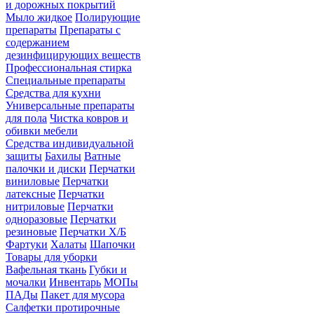
и дорожных покрытий
Мыло жидкое
Полирующие
препараты
Препараты с
содержанием
дезинфицирующих веществ
Профессиональная стирка
Специальные препараты
Средства для кухни
Универсальные препараты
для пола
Чистка ковров и
обивки мебели
Средства индивидуальной
защиты
Бахилы
Ватные
палочки и диски
Перчатки
виниловые
Перчатки
латексные
Перчатки
нитриловые
Перчатки
одноразовые
Перчатки
резиновые
Перчатки Х/Б
Фартуки
Халаты
Шапочки
Товары для уборки
Вафельная ткань
Губки и
мочалки
Инвентарь
МОПы
ПАДы
Пакет для мусора
Салфетки протирочные