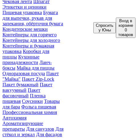
Чековая лента
Шпагат
Этикетки и ценники
Пищевая упаковка
Бумага
для выпечки, рукав для
Вход
в
запекания, обёрточня бумага
Спросить
корзине
Кондитерские мешки
у Юны
0
Контейнеры для горячего
товаров
Контейнеры для холодного
Контейнеры и бумажная
упаковка
Коробки для
пиццы
Кухонные
принадлежности
Ланч-
боксы
Майка для пиццы
Одноразовая посуда
Пакет
"Майка"
Пакет Zip-Lock
Пакет бумажный
Пакет
вакуумный
Пакет
фасовочный
Пленка
пищевая
Соусники
Товары
для бара
Фольга пищевая
Профессиональная химия
Автохимия
Ароматизирующие
препараты
Для санузлов
Для
стёкол и зеркал
Для фасадов