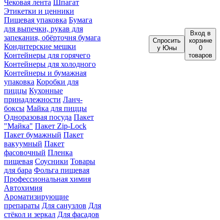
Чековая лента
Шпагат
Этикетки и ценники
Пищевая упаковка
Бумага
для выпечки, рукав для
Вход
в
запекания, обёрточня бумага
Спросить
корзине
Кондитерские мешки
у Юны
0
Контейнеры для горячего
товаров
Контейнеры для холодного
Контейнеры и бумажная
упаковка
Коробки для
пиццы
Кухонные
принадлежности
Ланч-
боксы
Майка для пиццы
Одноразовая посуда
Пакет
"Майка"
Пакет Zip-Lock
Пакет бумажный
Пакет
вакуумный
Пакет
фасовочный
Пленка
пищевая
Соусники
Товары
для бара
Фольга пищевая
Профессиональная химия
Автохимия
Ароматизирующие
препараты
Для санузлов
Для
стёкол и зеркал
Для фасадов