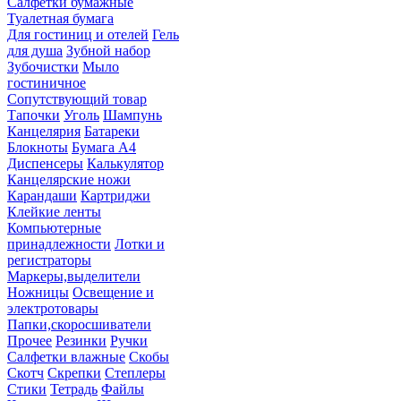
Салфетки бумажные
Туалетная бумага
Для гостиниц и отелей
Гель
для душа
Зубной набор
Зубочистки
Мыло
гостиничное
Сопутствующий товар
Тапочки
Уголь
Шампунь
Канцелярия
Батареки
Блокноты
Бумага А4
Диспенсеры
Калькулятор
Канцелярские ножи
Карандаши
Картриджи
Клейкие ленты
Компьютерные
принадлежности
Лотки и
регистраторы
Маркеры,выделители
Ножницы
Освещение и
электротовары
Папки,скоросшиватели
Прочее
Резинки
Ручки
Салфетки влажные
Скобы
Скотч
Скрепки
Степлеры
Стики
Тетрадь
Файлы