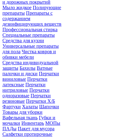
и дорожных покрытий
Мыло жидкое
Полирующие
препараты
Препараты с
содержанием
дезинфицирующих веществ
Профессиональная стирка
Специальные препараты
Средства для кухни
Универсальные препараты
для пола
Чистка ковров и
обивки мебели
Средства индивидуальной
защиты
Бахилы
Ватные
палочки и диски
Перчатки
виниловые
Перчатки
латексные
Перчатки
нитриловые
Перчатки
одноразовые
Перчатки
резиновые
Перчатки Х/Б
Фартуки
Халаты
Шапочки
Товары для уборки
Вафельная ткань
Губки и
мочалки
Инвентарь
МОПы
ПАДы
Пакет для мусора
Салфетки протирочные