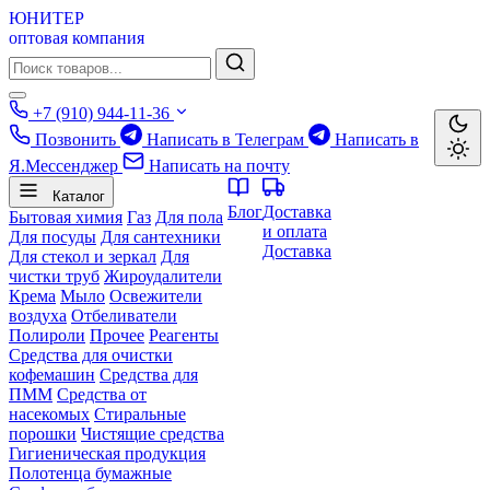
ЮНИТЕР
оптовая компания
+7 (910) 944-11-36
Позвонить
Написать в Телеграм
Написать в
Я.Мессенджер
Написать на почту
Каталог
Блог
Доставка
Бытовая химия
Газ
Для пола
и оплата
Для посуды
Для сантехники
Доставка
Для стекол и зеркал
Для
чистки труб
Жироудалители
Крема
Мыло
Освежители
воздуха
Отбеливатели
Полироли
Прочее
Реагенты
Средства для очистки
кофемашин
Средства для
ПММ
Средства от
насекомых
Стиральные
порошки
Чистящие средства
Гигиеническая продукция
Полотенца бумажные