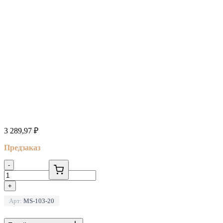
3 289,97
₽
Предзаказ
-
+
Арт:
MS-103-20