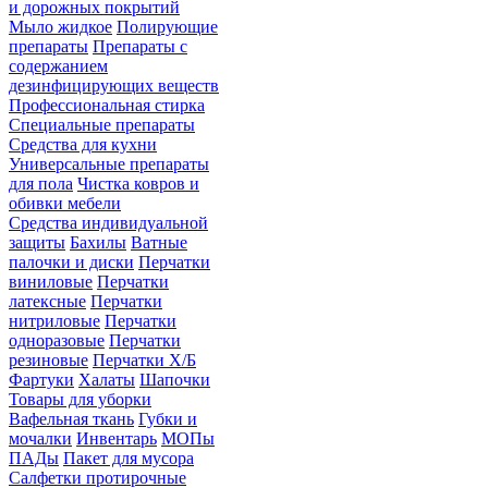
и дорожных покрытий
Мыло жидкое
Полирующие
препараты
Препараты с
содержанием
дезинфицирующих веществ
Профессиональная стирка
Специальные препараты
Средства для кухни
Универсальные препараты
для пола
Чистка ковров и
обивки мебели
Средства индивидуальной
защиты
Бахилы
Ватные
палочки и диски
Перчатки
виниловые
Перчатки
латексные
Перчатки
нитриловые
Перчатки
одноразовые
Перчатки
резиновые
Перчатки Х/Б
Фартуки
Халаты
Шапочки
Товары для уборки
Вафельная ткань
Губки и
мочалки
Инвентарь
МОПы
ПАДы
Пакет для мусора
Салфетки протирочные