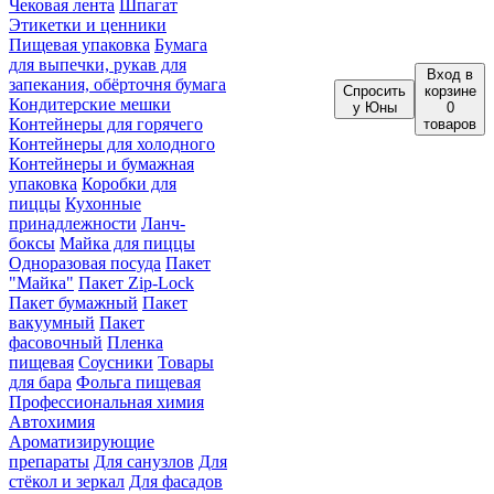
Чековая лента
Шпагат
Этикетки и ценники
Пищевая упаковка
Бумага
для выпечки, рукав для
Вход
в
запекания, обёрточня бумага
Спросить
корзине
Кондитерские мешки
у Юны
0
Контейнеры для горячего
товаров
Контейнеры для холодного
Контейнеры и бумажная
упаковка
Коробки для
пиццы
Кухонные
принадлежности
Ланч-
боксы
Майка для пиццы
Одноразовая посуда
Пакет
"Майка"
Пакет Zip-Lock
Пакет бумажный
Пакет
вакуумный
Пакет
фасовочный
Пленка
пищевая
Соусники
Товары
для бара
Фольга пищевая
Профессиональная химия
Автохимия
Ароматизирующие
препараты
Для санузлов
Для
стёкол и зеркал
Для фасадов