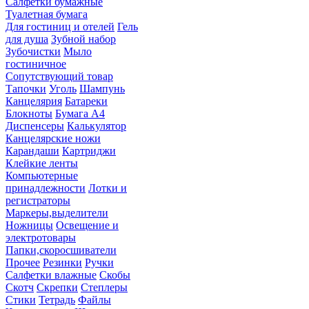
Салфетки бумажные
Туалетная бумага
Для гостиниц и отелей
Гель
для душа
Зубной набор
Зубочистки
Мыло
гостиничное
Сопутствующий товар
Тапочки
Уголь
Шампунь
Канцелярия
Батареки
Блокноты
Бумага А4
Диспенсеры
Калькулятор
Канцелярские ножи
Карандаши
Картриджи
Клейкие ленты
Компьютерные
принадлежности
Лотки и
регистраторы
Маркеры,выделители
Ножницы
Освещение и
электротовары
Папки,скоросшиватели
Прочее
Резинки
Ручки
Салфетки влажные
Скобы
Скотч
Скрепки
Степлеры
Стики
Тетрадь
Файлы