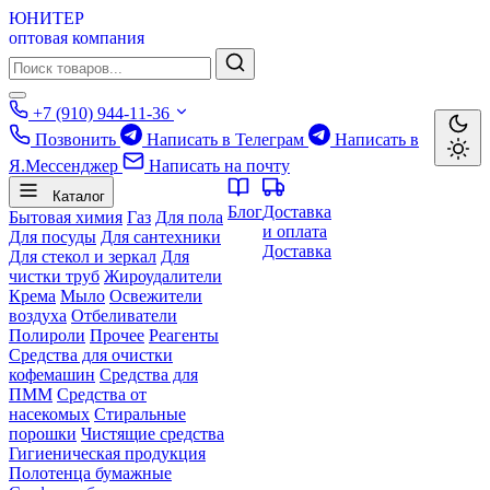
ЮНИТЕР
оптовая компания
+7 (910) 944-11-36
Позвонить
Написать в Телеграм
Написать в
Я.Мессенджер
Написать на почту
Каталог
Блог
Доставка
Бытовая химия
Газ
Для пола
и оплата
Для посуды
Для сантехники
Доставка
Для стекол и зеркал
Для
чистки труб
Жироудалители
Крема
Мыло
Освежители
воздуха
Отбеливатели
Полироли
Прочее
Реагенты
Средства для очистки
кофемашин
Средства для
ПММ
Средства от
насекомых
Стиральные
порошки
Чистящие средства
Гигиеническая продукция
Полотенца бумажные