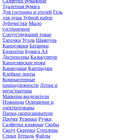
Салфетки бумажные
Туалетная бумага
Для гостиниц и отелей
Гель
для душа
Зубной набор
Зубочистки
Мыло
гостиничное
Сопутствующий товар
Тапочки
Уголь
Шампунь
Канцелярия
Батареки
Блокноты
Бумага А4
Диспенсеры
Калькулятор
Канцелярские ножи
Карандаши
Картриджи
Клейкие ленты
Компьютерные
принадлежности
Лотки и
регистраторы
Маркеры,выделители
Ножницы
Освещение и
электротовары
Папки,скоросшиватели
Прочее
Резинки
Ручки
Салфетки влажные
Скобы
Скотч
Скрепки
Степлеры
Стики
Тетрадь
Файлы