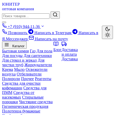
ЮНИТЕР
оптовая компания
+7 (910) 944-11-36
Позвонить
Написать в Телеграм
Написать в
Я.Мессенджер
Написать на почту
Каталог
Блог
Доставка
Бытовая химия
Газ
Для пола
и оплата
Для посуды
Для сантехники
Доставка
Для стекол и зеркал
Для
чистки труб
Жироудалители
Крема
Мыло
Освежители
воздуха
Отбеливатели
Полироли
Прочее
Реагенты
Средства для очистки
кофемашин
Средства для
ПММ
Средства от
насекомых
Стиральные
порошки
Чистящие средства
Гигиеническая продукция
Полотенца бумажные