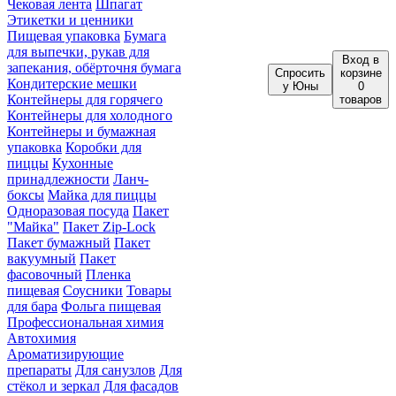
Чековая лента
Шпагат
Этикетки и ценники
Пищевая упаковка
Бумага
для выпечки, рукав для
Вход
в
запекания, обёрточня бумага
Спросить
корзине
Кондитерские мешки
у Юны
0
Контейнеры для горячего
товаров
Контейнеры для холодного
Контейнеры и бумажная
упаковка
Коробки для
пиццы
Кухонные
принадлежности
Ланч-
боксы
Майка для пиццы
Одноразовая посуда
Пакет
"Майка"
Пакет Zip-Lock
Пакет бумажный
Пакет
вакуумный
Пакет
фасовочный
Пленка
пищевая
Соусники
Товары
для бара
Фольга пищевая
Профессиональная химия
Автохимия
Ароматизирующие
препараты
Для санузлов
Для
стёкол и зеркал
Для фасадов