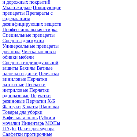
и дорожных покрытий
Мыло жидкое
Полирующие
препараты
Препараты с
содержанием
дезинфицирующих веществ
Профессиональная стирка
Специальные препараты
Средства для кухни
Универсальные препараты
для пола
Чистка ковров и
обивки мебели
Средства индивидуальной
защиты
Бахилы
Ватные
палочки и диски
Перчатки
виниловые
Перчатки
латексные
Перчатки
нитриловые
Перчатки
одноразовые
Перчатки
резиновые
Перчатки Х/Б
Фартуки
Халаты
Шапочки
Товары для уборки
Вафельная ткань
Губки и
мочалки
Инвентарь
МОПы
ПАДы
Пакет для мусора
Салфетки протирочные