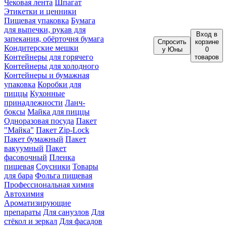
Чековая лента
Шпагат
Этикетки и ценники
Пищевая упаковка
Бумага
для выпечки, рукав для
Вход
в
запекания, обёрточня бумага
Спросить
корзине
Кондитерские мешки
у Юны
0
Контейнеры для горячего
товаров
Контейнеры для холодного
Контейнеры и бумажная
упаковка
Коробки для
пиццы
Кухонные
принадлежности
Ланч-
боксы
Майка для пиццы
Одноразовая посуда
Пакет
"Майка"
Пакет Zip-Lock
Пакет бумажный
Пакет
вакуумный
Пакет
фасовочный
Пленка
пищевая
Соусники
Товары
для бара
Фольга пищевая
Профессиональная химия
Автохимия
Ароматизирующие
препараты
Для санузлов
Для
стёкол и зеркал
Для фасадов