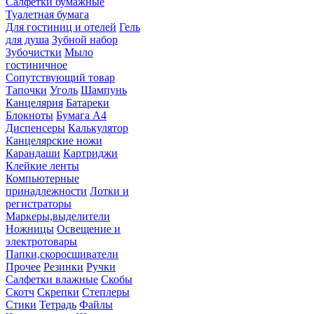
Салфетки бумажные
Туалетная бумага
Для гостиниц и отелей
Гель
для душа
Зубной набор
Зубочистки
Мыло
гостиничное
Сопутствующий товар
Тапочки
Уголь
Шампунь
Канцелярия
Батареки
Блокноты
Бумага А4
Диспенсеры
Калькулятор
Канцелярские ножи
Карандаши
Картриджи
Клейкие ленты
Компьютерные
принадлежности
Лотки и
регистраторы
Маркеры,выделители
Ножницы
Освещение и
электротовары
Папки,скоросшиватели
Прочее
Резинки
Ручки
Салфетки влажные
Скобы
Скотч
Скрепки
Степлеры
Стики
Тетрадь
Файлы