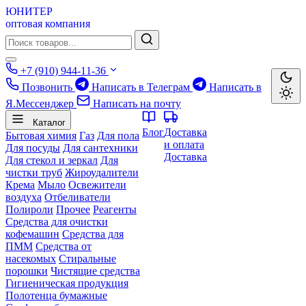
ЮНИТЕР
оптовая компания
+7 (910) 944-11-36
Позвонить
Написать в Телеграм
Написать в
Я.Мессенджер
Написать на почту
Каталог
Блог
Доставка
Бытовая химия
Газ
Для пола
и оплата
Для посуды
Для сантехники
Доставка
Для стекол и зеркал
Для
чистки труб
Жироудалители
Крема
Мыло
Освежители
воздуха
Отбеливатели
Полироли
Прочее
Реагенты
Средства для очистки
кофемашин
Средства для
ПММ
Средства от
насекомых
Стиральные
порошки
Чистящие средства
Гигиеническая продукция
Полотенца бумажные