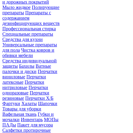
и дорожных покрытий
Мыло жидкое
Полирующие
препараты
Препараты с
содержанием
дезинфицирующих веществ
Профессиональная стирка
Специальные препараты
Средства для кухни
Универсальные препараты
для пола
Чистка ковров и
обивки мебели
Средства индивидуальной
защиты
Бахилы
Ватные
палочки и диски
Перчатки
виниловые
Перчатки
латексные
Перчатки
нитриловые
Перчатки
одноразовые
Перчатки
резиновые
Перчатки Х/Б
Фартуки
Халаты
Шапочки
Товары для уборки
Вафельная ткань
Губки и
мочалки
Инвентарь
МОПы
ПАДы
Пакет для мусора
Салфетки протирочные