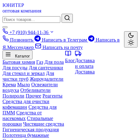
ЮНИТЕР
оптовая компания
+7 (910) 944-11-36
Позвонить
Написать в Телеграм
Написать в
Я.Мессенджер
Написать на почту
Каталог
Блог
Доставка
Бытовая химия
Газ
Для пола
и оплата
Для посуды
Для сантехники
Доставка
Для стекол и зеркал
Для
чистки труб
Жироудалители
Крема
Мыло
Освежители
воздуха
Отбеливатели
Полироли
Прочее
Реагенты
Средства для очистки
кофемашин
Средства для
ПММ
Средства от
насекомых
Стиральные
порошки
Чистящие средства
Гигиеническая продукция
Полотенца бумажные