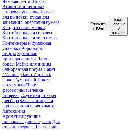
Чековая лента
Шпагат
Этикетки и ценники
Пищевая упаковка
Бумага
для выпечки, рукав для
Вход
в
запекания, обёрточня бумага
Спросить
корзине
Кондитерские мешки
у Юны
0
Контейнеры для горячего
товаров
Контейнеры для холодного
Контейнеры и бумажная
упаковка
Коробки для
пиццы
Кухонные
принадлежности
Ланч-
боксы
Майка для пиццы
Одноразовая посуда
Пакет
"Майка"
Пакет Zip-Lock
Пакет бумажный
Пакет
вакуумный
Пакет
фасовочный
Пленка
пищевая
Соусники
Товары
для бара
Фольга пищевая
Профессиональная химия
Автохимия
Ароматизирующие
препараты
Для санузлов
Для
стёкол и зеркал
Для фасадов