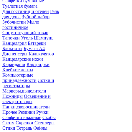
Салфетки бумажные
Туалетная бумага
Для гостиниц и отелей
Гель
для душа
Зубной набор
Зубочистки
Мыло
гостиничное
Сопутствующий товар
Тапочки
Уголь
Шампунь
Канцелярия
Батареки
Блокноты
Бумага А4
Диспенсеры
Калькулятор
Канцелярские ножи
Карандаши
Картриджи
Клейкие ленты
Компьютерные
принадлежности
Лотки и
регистраторы
Маркеры,выделители
Ножницы
Освещение и
электротовары
Папки,скоросшиватели
Прочее
Резинки
Ручки
Салфетки влажные
Скобы
Скотч
Скрепки
Степлеры
Стики
Тетрадь
Файлы