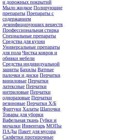
и дорожных покрытий
Мыло жидкое
Полирующие
препараты
Препараты с
содержанием
дезинфицирующих веществ
Профессиональная стирка
Специальные препараты
Средства для кухни
Универсальные препараты
для пола
Чистка ковров и
обивки мебели
Средства индивидуальной
защиты
Бахилы
Ватные
палочки и диски
Перчатки
виниловые
Перчатки
латексные
Перчатки
нитриловые
Перчатки
одноразовые
Перчатки
резиновые
Перчатки Х/Б
Фартуки
Халаты
Шапочки
Товары для уборки
Вафельная ткань
Губки и
мочалки
Инвентарь
МОПы
ПАДы
Пакет для мусора
Салфетки протирочные