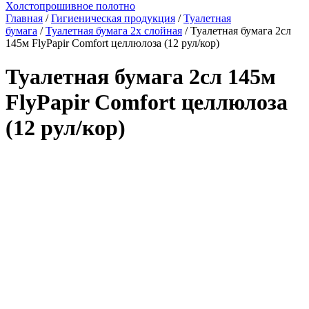
Холстопрошивное полотно
Главная
/
Гигиеническая продукция
/
Туалетная
бумага
/
Туалетная бумага 2х слойная
/ Туалетная бумага 2сл
145м FlyPapir Comfort целлюлоза (12 рул/кор)
Туалетная бумага 2сл 145м
FlyPapir Comfort целлюлоза
(12 рул/кор)