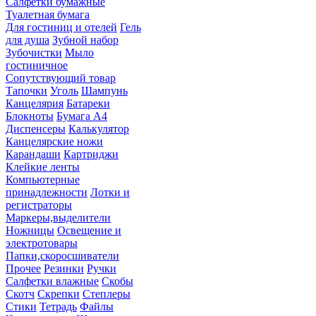
Салфетки бумажные
Туалетная бумага
Для гостиниц и отелей
Гель
для душа
Зубной набор
Зубочистки
Мыло
гостиничное
Сопутствующий товар
Тапочки
Уголь
Шампунь
Канцелярия
Батареки
Блокноты
Бумага А4
Диспенсеры
Калькулятор
Канцелярские ножи
Карандаши
Картриджи
Клейкие ленты
Компьютерные
принадлежности
Лотки и
регистраторы
Маркеры,выделители
Ножницы
Освещение и
электротовары
Папки,скоросшиватели
Прочее
Резинки
Ручки
Салфетки влажные
Скобы
Скотч
Скрепки
Степлеры
Стики
Тетрадь
Файлы