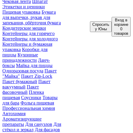
Чековая лента
Шпагат
Этикетки и ценники
Пищевая упаковка
Бумага
для выпечки, рукав для
Вход
в
запекания, обёрточня бумага
Спросить
корзине
Кондитерские мешки
у Юны
0
Контейнеры для горячего
товаров
Контейнеры для холодного
Контейнеры и бумажная
упаковка
Коробки для
пиццы
Кухонные
принадлежности
Ланч-
боксы
Майка для пиццы
Одноразовая посуда
Пакет
"Майка"
Пакет Zip-Lock
Пакет бумажный
Пакет
вакуумный
Пакет
фасовочный
Пленка
пищевая
Соусники
Товары
для бара
Фольга пищевая
Профессиональная химия
Автохимия
Ароматизирующие
препараты
Для санузлов
Для
стёкол и зеркал
Для фасадов