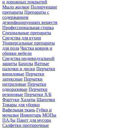
и дорожных покрытий
Мыло жидкое
Полирующие
препараты
Препараты с
содержанием
дезинфицирующих веществ
Профессиональная стирка
Специальные препараты
Средства для кухни
Универсальные препараты
для пола
Чистка ковров и
обивки мебели
Средства индивидуальной
защиты
Бахилы
Ватные
палочки и диски
Перчатки
виниловые
Перчатки
латексные
Перчатки
нитриловые
Перчатки
одноразовые
Перчатки
резиновые
Перчатки Х/Б
Фартуки
Халаты
Шапочки
Товары для уборки
Вафельная ткань
Губки и
мочалки
Инвентарь
МОПы
ПАДы
Пакет для мусора
Салфетки протирочные