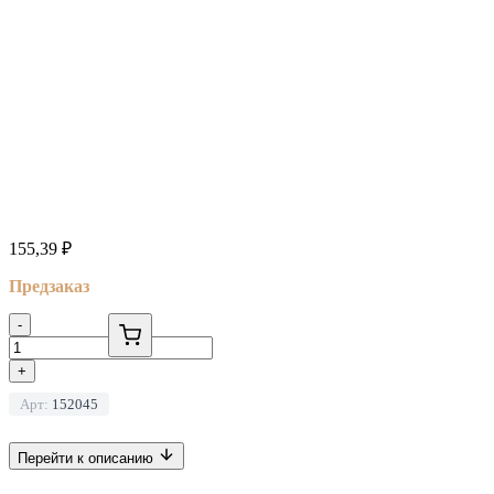
155,39
₽
Предзаказ
-
+
Арт:
152045
Перейти к описанию