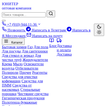
ЮНИТЕР
оптовая компания
+7 (910) 944-11-36
Позвонить
Написать в Телеграм
Написать в
Я.Мессенджер
Написать на почту
Каталог
Блог
Доставка
Бытовая химия
Газ
Для пола
и оплата
Для посуды
Для сантехники
Доставка
Для стекол и зеркал
Для
чистки труб
Жироудалители
Крема
Мыло
Освежители
воздуха
Отбеливатели
Полироли
Прочее
Реагенты
Средства для очистки
кофемашин
Средства для
ПММ
Средства от
насекомых
Стиральные
порошки
Чистящие средства
Гигиеническая продукция
Полотенца бумажные