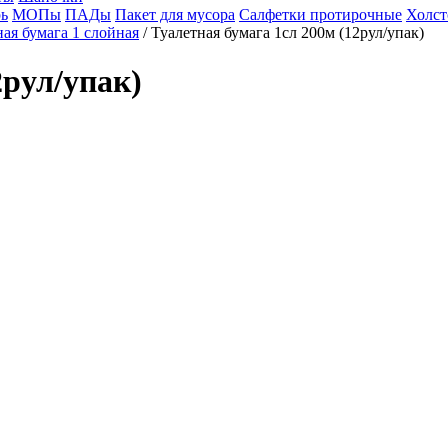
ь
МОПы
ПАДы
Пакет для мусора
Салфетки протирочные
Холст
ная бумага 1 слойная
/ Туалетная бумага 1сл 200м (12рул/упак)
2рул/упак)