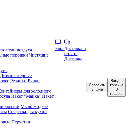
Блог
Доставка и
ежители воздуха
оплата
ьные порошки
Чистящие
Доставка
унь
ы
Компьютерные
очее
Резинки
Ручки
Вход
в
Спросить
корзине
у Юны
0
Контейнеры для холодного
товаров
осуда
Пакет "Майка"
Пакет
 покрытий
Мыло жидкое
аты
Средства для кухни
ловые
Перчатки