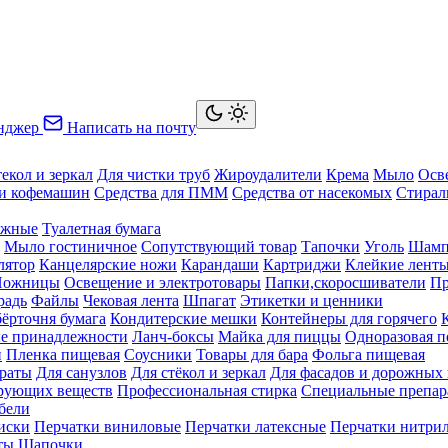
нджер
Написать на почту
текол и зеркал
Для чистки труб
Жироудалители
Крема
Мыло
Осв
ки кофемашин
Средства для ПММ
Средства от насекомых
Стирал
ажные
Туалетная бумага
Мыло гостиничное
Сопутствующий товар
Тапочки
Уголь
Шамп
лятор
Канцелярские ножи
Карандаши
Картриджи
Клейкие лент
Ножницы
Освещение и электротовары
Папки,скоросшиватели
Пр
радь
Файлы
Чековая лента
Шпагат
Этикетки и ценники
бёрточня бумага
Кондитерские мешки
Контейнеры для горячего
е принадлежности
Ланч-боксы
Майка для пиццы
Одноразовая п
й
Пленка пищевая
Соусники
Товары для бара
Фольга пищевая
раты
Для санузлов
Для стёкол и зеркал
Для фасадов и дорожных
ирующих веществ
Профессиональная стирка
Специальные препар
бели
иски
Перчатки виниловые
Перчатки латексные
Перчатки нитри
ты
Шапочки