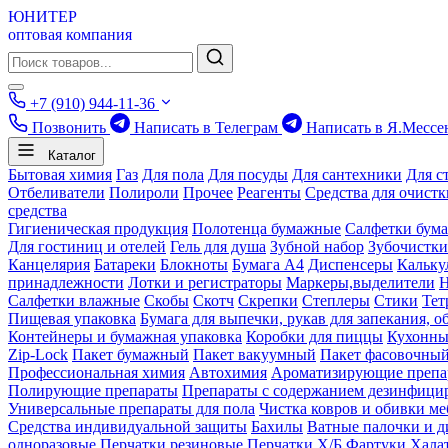
ЮНИТЕР
оптовая компания
+7 (910) 944-11-36
Позвонить
Написать в Телеграм
Написать в Я.Мессе
Каталог
Бытовая химия
Газ
Для пола
Для посуды
Для сантехники
Для с
Отбеливатели
Полироли
Прочее
Реагенты
Средства для очист
средства
Гигиеническая продукция
Полотенца бумажные
Салфетки бум
Для гостиниц и отелей
Гель для душа
Зубной набор
Зубочистки
Канцелярия
Батареки
Блокноты
Бумага А4
Диспенсеры
Кальку
принадлежности
Лотки и регистраторы
Маркеры,выделители
Салфетки влажные
Скобы
Скотч
Скрепки
Степлеры
Стики
Тет
Пищевая упаковка
Бумага для выпечки, рукав для запекания, о
Контейнеры и бумажная упаковка
Коробки для пиццы
Кухонны
Zip-Lock
Пакет бумажный
Пакет вакуумный
Пакет фасовочны
Профессиональная химия
Автохимия
Ароматизирующие препа
Полирующие препараты
Препараты с содержанием дезинфиц
Универсальные препараты для пола
Чистка ковров и обивки ме
Средства индивидуальной защиты
Бахилы
Ватные палочки и д
одноразовые
Перчатки резиновые
Перчатки Х/Б
Фартуки
Хала