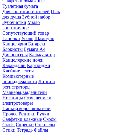
Салфетки бумажные
Туалетная бумага
Для гостиниц и отелей
Гель
для душа
Зубной набор
Зубочистки
Мыло
гостиничное
Сопутствующий товар
Тапочки
Уголь
Шампунь
Канцелярия
Батареки
Блокноты
Бумага А4
Диспенсеры
Калькулятор
Канцелярские ножи
Карандаши
Картриджи
Клейкие ленты
Компьютерные
принадлежности
Лотки и
регистраторы
Маркеры,выделители
Ножницы
Освещение и
электротовары
Папки,скоросшиватели
Прочее
Резинки
Ручки
Салфетки влажные
Скобы
Скотч
Скрепки
Степлеры
Стики
Тетрадь
Файлы