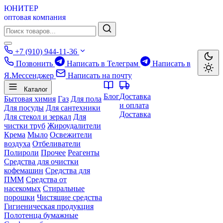
ЮНИТЕР
оптовая компания
+7 (910) 944-11-36
Позвонить
Написать в Телеграм
Написать в
Я.Мессенджер
Написать на почту
Каталог
Блог
Доставка
Бытовая химия
Газ
Для пола
и оплата
Для посуды
Для сантехники
Доставка
Для стекол и зеркал
Для
чистки труб
Жироудалители
Крема
Мыло
Освежители
воздуха
Отбеливатели
Полироли
Прочее
Реагенты
Средства для очистки
кофемашин
Средства для
ПММ
Средства от
насекомых
Стиральные
порошки
Чистящие средства
Гигиеническая продукция
Полотенца бумажные