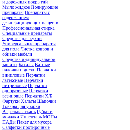
и дорожных покрытий
Мыло жидкое
Полирующие
препараты
Препараты с
содержанием
дезинфицирующих веществ
Профессиональная стирка
Специальные препараты
Средства для кухни
Универсальные препараты
для пола
Чистка ковров и
обивки мебели
Средства индивидуальной
защиты
Бахилы
Ватные
палочки и диски
Перчатки
виниловые
Перчатки
латексные
Перчатки
нитриловые
Перчатки
одноразовые
Перчатки
резиновые
Перчатки Х/Б
Фартуки
Халаты
Шапочки
Товары для уборки
Вафельная ткань
Губки и
мочалки
Инвентарь
МОПы
ПАДы
Пакет для мусора
Салфетки протирочные