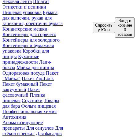
Чековая лента
Шпагат
Этикетки и ценники
Пищевая упаковка
Бумага
для выпечки, рукав для
Вход
в
запекания, обёрточня бумага
Спросить
корзине
Кондитерские мешки
у Юны
0
Контейнеры для горячего
товаров
Контейнеры для холодного
Контейнеры и бумажная
упаковка
Коробки для
пиццы
Кухонные
принадлежности
Ланч-
боксы
Майка для пиццы
Одноразовая посуда
Пакет
"Майка"
Пакет Zip-Lock
Пакет бумажный
Пакет
вакуумный
Пакет
фасовочный
Пленка
пищевая
Соусники
Товары
для бара
Фольга пищевая
Профессиональная химия
Автохимия
Ароматизирующие
препараты
Для санузлов
Для
стёкол и зеркал
Для фасадов