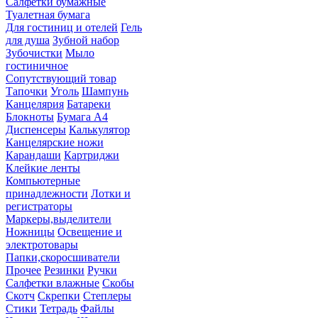
Салфетки бумажные
Туалетная бумага
Для гостиниц и отелей
Гель
для душа
Зубной набор
Зубочистки
Мыло
гостиничное
Сопутствующий товар
Тапочки
Уголь
Шампунь
Канцелярия
Батареки
Блокноты
Бумага А4
Диспенсеры
Калькулятор
Канцелярские ножи
Карандаши
Картриджи
Клейкие ленты
Компьютерные
принадлежности
Лотки и
регистраторы
Маркеры,выделители
Ножницы
Освещение и
электротовары
Папки,скоросшиватели
Прочее
Резинки
Ручки
Салфетки влажные
Скобы
Скотч
Скрепки
Степлеры
Стики
Тетрадь
Файлы