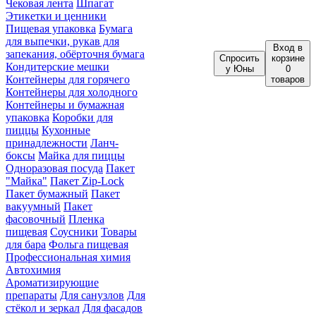
Чековая лента
Шпагат
Этикетки и ценники
Пищевая упаковка
Бумага
для выпечки, рукав для
Вход
в
запекания, обёрточня бумага
Спросить
корзине
Кондитерские мешки
у Юны
0
Контейнеры для горячего
товаров
Контейнеры для холодного
Контейнеры и бумажная
упаковка
Коробки для
пиццы
Кухонные
принадлежности
Ланч-
боксы
Майка для пиццы
Одноразовая посуда
Пакет
"Майка"
Пакет Zip-Lock
Пакет бумажный
Пакет
вакуумный
Пакет
фасовочный
Пленка
пищевая
Соусники
Товары
для бара
Фольга пищевая
Профессиональная химия
Автохимия
Ароматизирующие
препараты
Для санузлов
Для
стёкол и зеркал
Для фасадов