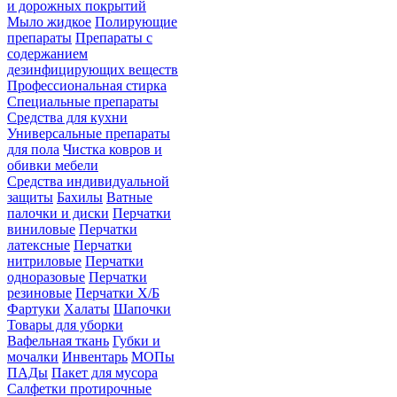
и дорожных покрытий
Мыло жидкое
Полирующие
препараты
Препараты с
содержанием
дезинфицирующих веществ
Профессиональная стирка
Специальные препараты
Средства для кухни
Универсальные препараты
для пола
Чистка ковров и
обивки мебели
Средства индивидуальной
защиты
Бахилы
Ватные
палочки и диски
Перчатки
виниловые
Перчатки
латексные
Перчатки
нитриловые
Перчатки
одноразовые
Перчатки
резиновые
Перчатки Х/Б
Фартуки
Халаты
Шапочки
Товары для уборки
Вафельная ткань
Губки и
мочалки
Инвентарь
МОПы
ПАДы
Пакет для мусора
Салфетки протирочные