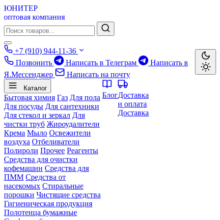
ЮНИТЕР
оптовая компания
+7 (910) 944-11-36
Позвонить
Написать в Телеграм
Написать в
Я.Мессенджер
Написать на почту
Каталог
Блог
Доставка
Бытовая химия
Газ
Для пола
и оплата
Для посуды
Для сантехники
Доставка
Для стекол и зеркал
Для
чистки труб
Жироудалители
Крема
Мыло
Освежители
воздуха
Отбеливатели
Полироли
Прочее
Реагенты
Средства для очистки
кофемашин
Средства для
ПММ
Средства от
насекомых
Стиральные
порошки
Чистящие средства
Гигиеническая продукция
Полотенца бумажные