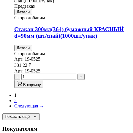
Предзаказ
Детали
Скоро добавим
Стакан 300мл(364) бумажный КРАСНЫЙ
d=90мм (шт/спай)(1000шт/упак)
Детали
Скоро добавим
Арт:
19-0525
331,22
₽
Арт:
19-0525
-
+
В корзину
1
2
Следующая →
Показать ещё
Покупателям