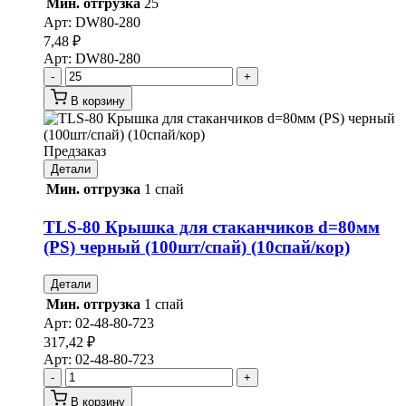
Мин. отгрузка
25
Арт:
DW80-280
7,48
₽
Арт:
DW80-280
-
+
В корзину
Предзаказ
Детали
Мин. отгрузка
1 спай
TLS-80 Крышка для стаканчиков d=80мм
(PS) черный (100шт/спай) (10спай/кор)
Детали
Мин. отгрузка
1 спай
Арт:
02-48-80-723
317,42
₽
Арт:
02-48-80-723
-
+
В корзину