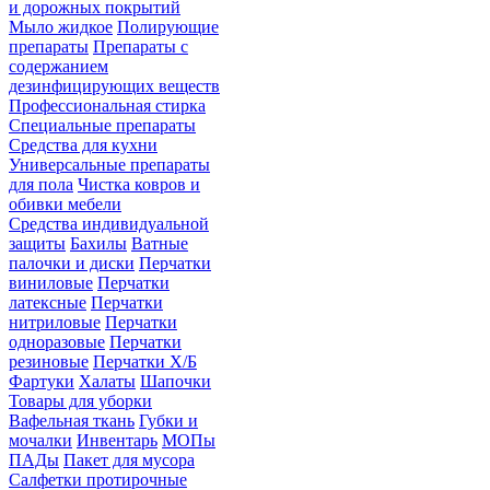
и дорожных покрытий
Мыло жидкое
Полирующие
препараты
Препараты с
содержанием
дезинфицирующих веществ
Профессиональная стирка
Специальные препараты
Средства для кухни
Универсальные препараты
для пола
Чистка ковров и
обивки мебели
Средства индивидуальной
защиты
Бахилы
Ватные
палочки и диски
Перчатки
виниловые
Перчатки
латексные
Перчатки
нитриловые
Перчатки
одноразовые
Перчатки
резиновые
Перчатки Х/Б
Фартуки
Халаты
Шапочки
Товары для уборки
Вафельная ткань
Губки и
мочалки
Инвентарь
МОПы
ПАДы
Пакет для мусора
Салфетки протирочные