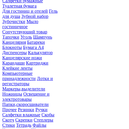
Салфетки бумажные
Туалетная бумага
Для гостиниц и отелей
Гель
для душа
Зубной набор
Зубочистки
Мыло
гостиничное
Сопутствующий товар
Тапочки
Уголь
Шампунь
Канцелярия
Батареки
Блокноты
Бумага А4
Диспенсеры
Калькулятор
Канцелярские ножи
Карандаши
Картриджи
Клейкие ленты
Компьютерные
принадлежности
Лотки и
регистраторы
Маркеры,выделители
Ножницы
Освещение и
электротовары
Папки,скоросшиватели
Прочее
Резинки
Ручки
Салфетки влажные
Скобы
Скотч
Скрепки
Степлеры
Стики
Тетрадь
Файлы