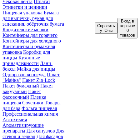
Чековая лента
Шпагат
Этикетки и ценники
Пищевая упаковка
Бумага
для выпечки, рукав для
Вход
в
запекания, обёрточня бумага
Спросить
корзине
Кондитерские мешки
у Юны
0
Контейнеры для горячего
товаров
Контейнеры для холодного
Контейнеры и бумажная
упаковка
Коробки для
пиццы
Кухонные
принадлежности
Ланч-
боксы
Майка для пиццы
Одноразовая посуда
Пакет
"Майка"
Пакет Zip-Lock
Пакет бумажный
Пакет
вакуумный
Пакет
фасовочный
Пленка
пищевая
Соусники
Товары
для бара
Фольга пищевая
Профессиональная химия
Автохимия
Ароматизирующие
препараты
Для санузлов
Для
стёкол и зеркал
Для фасадов