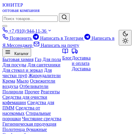
ЮНИТЕР
оптовая компания
+7 (910) 944-11-36
Позвонить
Написать в Телеграм
Написать в
Я.Мессенджер
Написать на почту
Каталог
Блог
Доставка
Бытовая химия
Газ
Для пола
и оплата
Для посуды
Для сантехники
Доставка
Для стекол и зеркал
Для
чистки труб
Жироудалители
Крема
Мыло
Освежители
воздуха
Отбеливатели
Полироли
Прочее
Реагенты
Средства для очистки
кофемашин
Средства для
ПММ
Средства от
насекомых
Стиральные
порошки
Чистящие средства
Гигиеническая продукция
Полотенца бумажные