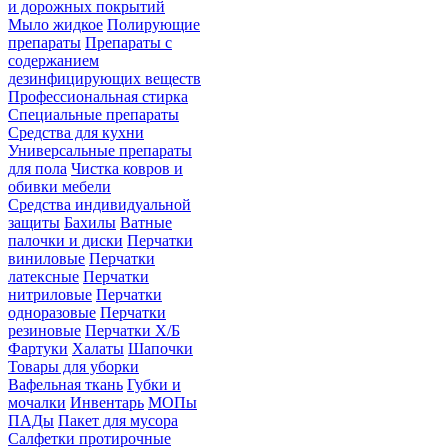
и дорожных покрытий
Мыло жидкое
Полирующие
препараты
Препараты с
содержанием
дезинфицирующих веществ
Профессиональная стирка
Специальные препараты
Средства для кухни
Универсальные препараты
для пола
Чистка ковров и
обивки мебели
Средства индивидуальной
защиты
Бахилы
Ватные
палочки и диски
Перчатки
виниловые
Перчатки
латексные
Перчатки
нитриловые
Перчатки
одноразовые
Перчатки
резиновые
Перчатки Х/Б
Фартуки
Халаты
Шапочки
Товары для уборки
Вафельная ткань
Губки и
мочалки
Инвентарь
МОПы
ПАДы
Пакет для мусора
Салфетки протирочные