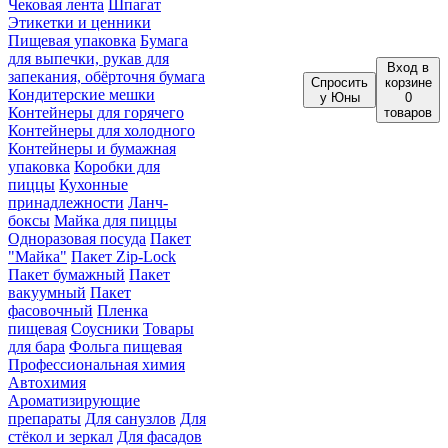
Чековая лента
Шпагат
Этикетки и ценники
Пищевая упаковка
Бумага
для выпечки, рукав для
Вход
в
запекания, обёрточня бумага
Спросить
корзине
Кондитерские мешки
у Юны
0
Контейнеры для горячего
товаров
Контейнеры для холодного
Контейнеры и бумажная
упаковка
Коробки для
пиццы
Кухонные
принадлежности
Ланч-
боксы
Майка для пиццы
Одноразовая посуда
Пакет
"Майка"
Пакет Zip-Lock
Пакет бумажный
Пакет
вакуумный
Пакет
фасовочный
Пленка
пищевая
Соусники
Товары
для бара
Фольга пищевая
Профессиональная химия
Автохимия
Ароматизирующие
препараты
Для санузлов
Для
стёкол и зеркал
Для фасадов