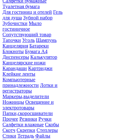
Салфетки бумажные
Туалетная бумага
Для гостиниц и отелей
Гель
для душа
Зубной набор
Зубочистки
Мыло
гостиничное
Сопутствующий товар
Тапочки
Уголь
Шампунь
Канцелярия
Батареки
Блокноты
Бумага А4
Диспенсеры
Калькулятор
Канцелярские ножи
Карандаши
Картриджи
Клейкие ленты
Компьютерные
принадлежности
Лотки и
регистраторы
Маркеры,выделители
Ножницы
Освещение и
электротовары
Папки,скоросшиватели
Прочее
Резинки
Ручки
Салфетки влажные
Скобы
Скотч
Скрепки
Степлеры
Стики
Тетрадь
Файлы