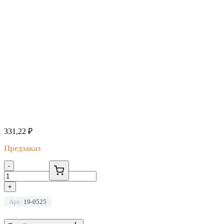
331,22
₽
Предзаказ
-
+
Арт:
19-0525