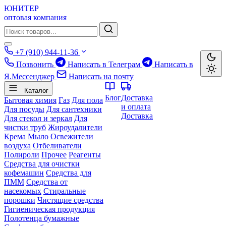
ЮНИТЕР
оптовая компания
+7 (910) 944-11-36
Позвонить
Написать в Телеграм
Написать в
Я.Мессенджер
Написать на почту
Каталог
Блог
Доставка
Бытовая химия
Газ
Для пола
и оплата
Для посуды
Для сантехники
Доставка
Для стекол и зеркал
Для
чистки труб
Жироудалители
Крема
Мыло
Освежители
воздуха
Отбеливатели
Полироли
Прочее
Реагенты
Средства для очистки
кофемашин
Средства для
ПММ
Средства от
насекомых
Стиральные
порошки
Чистящие средства
Гигиеническая продукция
Полотенца бумажные