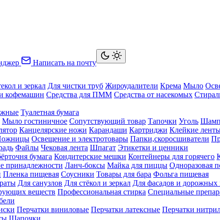
нджер
Написать на почту
текол и зеркал
Для чистки труб
Жироудалители
Крема
Мыло
Осв
ки кофемашин
Средства для ПММ
Средства от насекомых
Стирал
ажные
Туалетная бумага
Мыло гостиничное
Сопутствующий товар
Тапочки
Уголь
Шамп
лятор
Канцелярские ножи
Карандаши
Картриджи
Клейкие лент
Ножницы
Освещение и электротовары
Папки,скоросшиватели
Пр
радь
Файлы
Чековая лента
Шпагат
Этикетки и ценники
бёрточня бумага
Кондитерские мешки
Контейнеры для горячего
е принадлежности
Ланч-боксы
Майка для пиццы
Одноразовая п
й
Пленка пищевая
Соусники
Товары для бара
Фольга пищевая
раты
Для санузлов
Для стёкол и зеркал
Для фасадов и дорожных
ирующих веществ
Профессиональная стирка
Специальные препар
бели
иски
Перчатки виниловые
Перчатки латексные
Перчатки нитри
ты
Шапочки