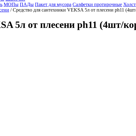
ь
МОПы
ПАДы
Пакет для мусора
Салфетки протирочные
Холст
сени
/ Средство для сантехники VEKSA 5л от плесени ph11 (4шт/
A 5л от плесени ph11 (4шт/ко