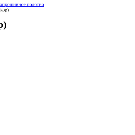
опрошивное полотно
кор)
р)