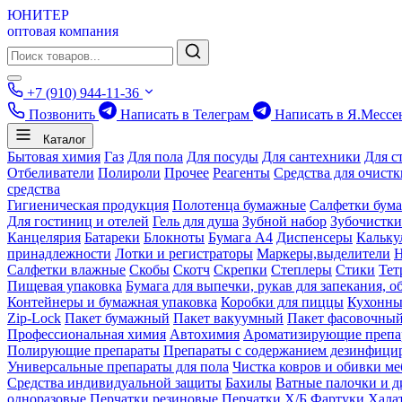
ЮНИТЕР
оптовая компания
+7 (910) 944-11-36
Позвонить
Написать в Телеграм
Написать в Я.Мессе
Каталог
Бытовая химия
Газ
Для пола
Для посуды
Для сантехники
Для с
Отбеливатели
Полироли
Прочее
Реагенты
Средства для очист
средства
Гигиеническая продукция
Полотенца бумажные
Салфетки бум
Для гостиниц и отелей
Гель для душа
Зубной набор
Зубочистки
Канцелярия
Батареки
Блокноты
Бумага А4
Диспенсеры
Кальку
принадлежности
Лотки и регистраторы
Маркеры,выделители
Салфетки влажные
Скобы
Скотч
Скрепки
Степлеры
Стики
Тет
Пищевая упаковка
Бумага для выпечки, рукав для запекания, о
Контейнеры и бумажная упаковка
Коробки для пиццы
Кухонны
Zip-Lock
Пакет бумажный
Пакет вакуумный
Пакет фасовочны
Профессиональная химия
Автохимия
Ароматизирующие препа
Полирующие препараты
Препараты с содержанием дезинфиц
Универсальные препараты для пола
Чистка ковров и обивки ме
Средства индивидуальной защиты
Бахилы
Ватные палочки и д
одноразовые
Перчатки резиновые
Перчатки Х/Б
Фартуки
Хала