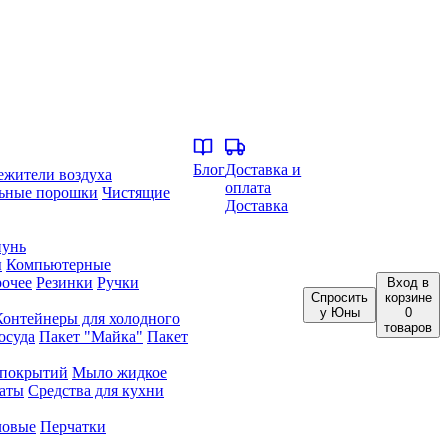
Блог
Доставка и
ежители воздуха
оплата
ьные порошки
Чистящие
Доставка
унь
ы
Компьютерные
очее
Резинки
Ручки
Вход
в
Спросить
корзине
у Юны
0
Контейнеры для холодного
товаров
осуда
Пакет "Майка"
Пакет
 покрытий
Мыло жидкое
аты
Средства для кухни
ловые
Перчатки