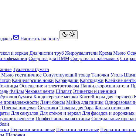
нджер
Написать на почту
текол и зеркал
Для чистки труб
Жироудалители
Крема
Мыло
Осв
ки кофемашин
Средства для ПММ
Средства от насекомых
Стирал
ажные
Туалетная бумага
Мыло гостиничное
Сопутствующий товар
Тапочки
Уголь
Шамп
лятор
Канцелярские ножи
Карандаши
Картриджи
Клейкие лент
Ножницы
Освещение и электротовары
Папки,скоросшиватели
Пр
радь
Файлы
Чековая лента
Шпагат
Этикетки и ценники
бёрточня бумага
Кондитерские мешки
Контейнеры для горячего
е принадлежности
Ланч-боксы
Майка для пиццы
Одноразовая п
й
Пленка пищевая
Соусники
Товары для бара
Фольга пищевая
раты
Для санузлов
Для стёкол и зеркал
Для фасадов и дорожных
ирующих веществ
Профессиональная стирка
Специальные препар
бели
иски
Перчатки виниловые
Перчатки латексные
Перчатки нитри
ты
Шапочки