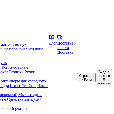
Блог
Доставка и
ежители воздуха
оплата
ьные порошки
Чистящие
Доставка
унь
ы
Компьютерные
очее
Резинки
Ручки
Вход
в
Спросить
корзине
у Юны
0
Контейнеры для холодного
товаров
осуда
Пакет "Майка"
Пакет
 покрытий
Мыло жидкое
аты
Средства для кухни
ловые
Перчатки