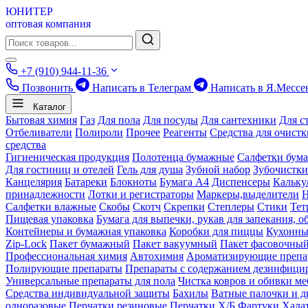
ЮНИТЕР
оптовая компания
+7 (910) 944-11-36
Позвонить
Написать в Телеграм
Написать в Я.Мессе
Каталог
Бытовая химия
Газ
Для пола
Для посуды
Для сантехники
Для с
Отбеливатели
Полироли
Прочее
Реагенты
Средства для очист
средства
Гигиеническая продукция
Полотенца бумажные
Салфетки бум
Для гостиниц и отелей
Гель для душа
Зубной набор
Зубочистки
Канцелярия
Батареки
Блокноты
Бумага А4
Диспенсеры
Кальку
принадлежности
Лотки и регистраторы
Маркеры,выделители
Салфетки влажные
Скобы
Скотч
Скрепки
Степлеры
Стики
Тет
Пищевая упаковка
Бумага для выпечки, рукав для запекания, о
Контейнеры и бумажная упаковка
Коробки для пиццы
Кухонны
Zip-Lock
Пакет бумажный
Пакет вакуумный
Пакет фасовочны
Профессиональная химия
Автохимия
Ароматизирующие препа
Полирующие препараты
Препараты с содержанием дезинфиц
Универсальные препараты для пола
Чистка ковров и обивки ме
Средства индивидуальной защиты
Бахилы
Ватные палочки и д
одноразовые
Перчатки резиновые
Перчатки Х/Б
Фартуки
Хала