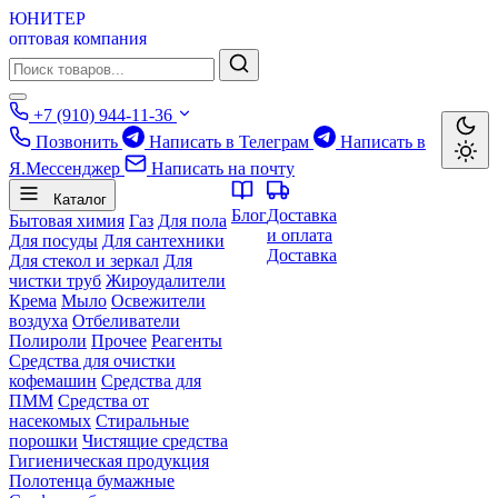
ЮНИТЕР
оптовая компания
+7 (910) 944-11-36
Позвонить
Написать в Телеграм
Написать в
Я.Мессенджер
Написать на почту
Каталог
Блог
Доставка
Бытовая химия
Газ
Для пола
и оплата
Для посуды
Для сантехники
Доставка
Для стекол и зеркал
Для
чистки труб
Жироудалители
Крема
Мыло
Освежители
воздуха
Отбеливатели
Полироли
Прочее
Реагенты
Средства для очистки
кофемашин
Средства для
ПММ
Средства от
насекомых
Стиральные
порошки
Чистящие средства
Гигиеническая продукция
Полотенца бумажные