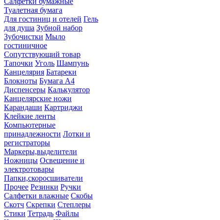
Салфетки бумажные
Туалетная бумага
Для гостиниц и отелей
Гель
для душа
Зубной набор
Зубочистки
Мыло
гостиничное
Сопутствующий товар
Тапочки
Уголь
Шампунь
Канцелярия
Батареки
Блокноты
Бумага А4
Диспенсеры
Калькулятор
Канцелярские ножи
Карандаши
Картриджи
Клейкие ленты
Компьютерные
принадлежности
Лотки и
регистраторы
Маркеры,выделители
Ножницы
Освещение и
электротовары
Папки,скоросшиватели
Прочее
Резинки
Ручки
Салфетки влажные
Скобы
Скотч
Скрепки
Степлеры
Стики
Тетрадь
Файлы