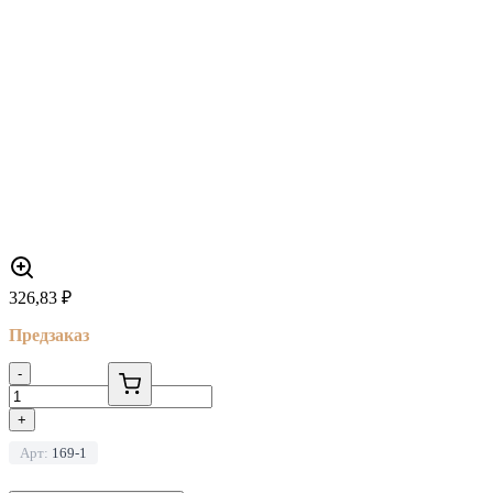
326,83
₽
Предзаказ
-
+
Арт:
169-1