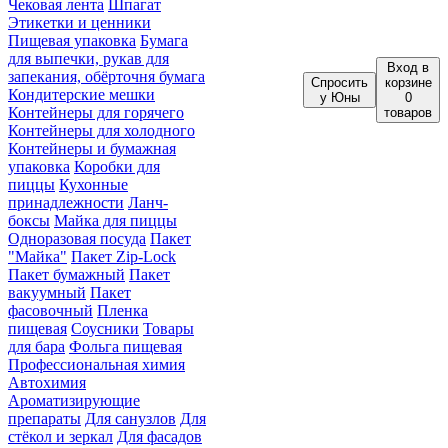
Чековая лента
Шпагат
Этикетки и ценники
Пищевая упаковка
Бумага
для выпечки, рукав для
Вход
в
запекания, обёрточня бумага
Спросить
корзине
Кондитерские мешки
у Юны
0
Контейнеры для горячего
товаров
Контейнеры для холодного
Контейнеры и бумажная
упаковка
Коробки для
пиццы
Кухонные
принадлежности
Ланч-
боксы
Майка для пиццы
Одноразовая посуда
Пакет
"Майка"
Пакет Zip-Lock
Пакет бумажный
Пакет
вакуумный
Пакет
фасовочный
Пленка
пищевая
Соусники
Товары
для бара
Фольга пищевая
Профессиональная химия
Автохимия
Ароматизирующие
препараты
Для санузлов
Для
стёкол и зеркал
Для фасадов