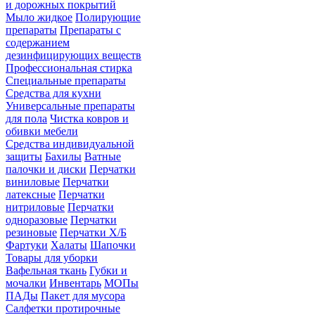
и дорожных покрытий
Мыло жидкое
Полирующие
препараты
Препараты с
содержанием
дезинфицирующих веществ
Профессиональная стирка
Специальные препараты
Средства для кухни
Универсальные препараты
для пола
Чистка ковров и
обивки мебели
Средства индивидуальной
защиты
Бахилы
Ватные
палочки и диски
Перчатки
виниловые
Перчатки
латексные
Перчатки
нитриловые
Перчатки
одноразовые
Перчатки
резиновые
Перчатки Х/Б
Фартуки
Халаты
Шапочки
Товары для уборки
Вафельная ткань
Губки и
мочалки
Инвентарь
МОПы
ПАДы
Пакет для мусора
Салфетки протирочные