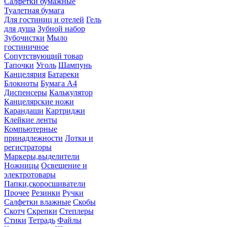
Салфетки бумажные
Туалетная бумага
Для гостиниц и отелей
Гель
для душа
Зубной набор
Зубочистки
Мыло
гостиничное
Сопутствующий товар
Тапочки
Уголь
Шампунь
Канцелярия
Батареки
Блокноты
Бумага А4
Диспенсеры
Калькулятор
Канцелярские ножи
Карандаши
Картриджи
Клейкие ленты
Компьютерные
принадлежности
Лотки и
регистраторы
Маркеры,выделители
Ножницы
Освещение и
электротовары
Папки,скоросшиватели
Прочее
Резинки
Ручки
Салфетки влажные
Скобы
Скотч
Скрепки
Степлеры
Стики
Тетрадь
Файлы