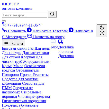
ЮНИТЕР
оптовая компания
+7 (910) 944-11-36
Позвонить
Написать в Телеграм
Написать в
Я.Мессенджер
Написать на почту
Каталог
Блог
Доставка
Бытовая химия
Газ
Для пола
и оплата
Для посуды
Для сантехники
Доставка
Для стекол и зеркал
Для
чистки труб
Жироудалители
Крема
Мыло
Освежители
воздуха
Отбеливатели
Полироли
Прочее
Реагенты
Средства для очистки
кофемашин
Средства для
ПММ
Средства от
насекомых
Стиральные
порошки
Чистящие средства
Гигиеническая продукция
Полотенца бумажные