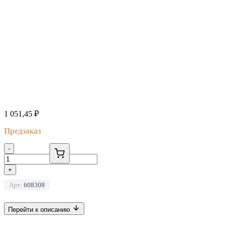
1 051,45
₽
Предзаказ
-
+
Арт:
608308
Перейти к описанию