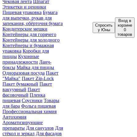
Чековая лента
Шпагат
Этикетки и ценники
Пищевая упаковка
Бумага
для выпечки, рукав для
Вход
в
запекания, обёрточня бумага
Спросить
корзине
Кондитерские мешки
у Юны
0
Контейнеры для горячего
товаров
Контейнеры для холодного
Контейнеры и бумажная
упаковка
Коробки для
пиццы
Кухонные
принадлежности
Ланч-
боксы
Майка для пиццы
Одноразовая посуда
Пакет
"Майка"
Пакет Zip-Lock
Пакет бумажный
Пакет
вакуумный
Пакет
фасовочный
Пленка
пищевая
Соусники
Товары
для бара
Фольга пищевая
Профессиональная химия
Автохимия
Ароматизирующие
препараты
Для санузлов
Для
стёкол и зеркал
Для фасадов