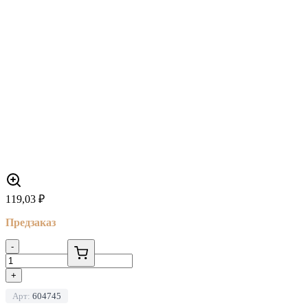
119,03
₽
Предзаказ
-
+
Арт:
604745