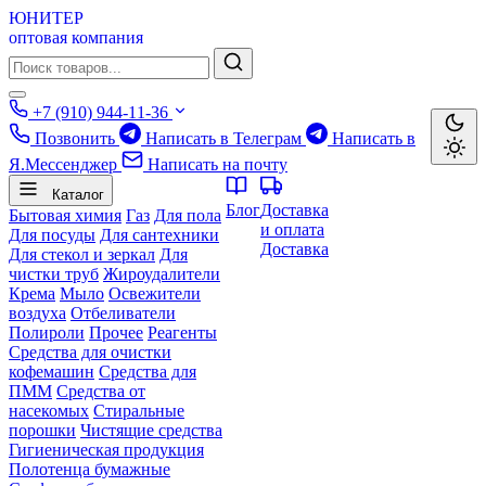
ЮНИТЕР
оптовая компания
+7 (910) 944-11-36
Позвонить
Написать в Телеграм
Написать в
Я.Мессенджер
Написать на почту
Каталог
Блог
Доставка
Бытовая химия
Газ
Для пола
и оплата
Для посуды
Для сантехники
Доставка
Для стекол и зеркал
Для
чистки труб
Жироудалители
Крема
Мыло
Освежители
воздуха
Отбеливатели
Полироли
Прочее
Реагенты
Средства для очистки
кофемашин
Средства для
ПММ
Средства от
насекомых
Стиральные
порошки
Чистящие средства
Гигиеническая продукция
Полотенца бумажные