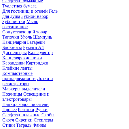
Салфетки бумажные
Туалетная бумага
Для гостиниц и отелей
Гель
для душа
Зубной набор
Зубочистки
Мыло
гостиничное
Сопутствующий товар
Тапочки
Уголь
Шампунь
Канцелярия
Батареки
Блокноты
Бумага А4
Диспенсеры
Калькулятор
Канцелярские ножи
Карандаши
Картриджи
Клейкие ленты
Компьютерные
принадлежности
Лотки и
регистраторы
Маркеры,выделители
Ножницы
Освещение и
электротовары
Папки,скоросшиватели
Прочее
Резинки
Ручки
Салфетки влажные
Скобы
Скотч
Скрепки
Степлеры
Стики
Тетрадь
Файлы