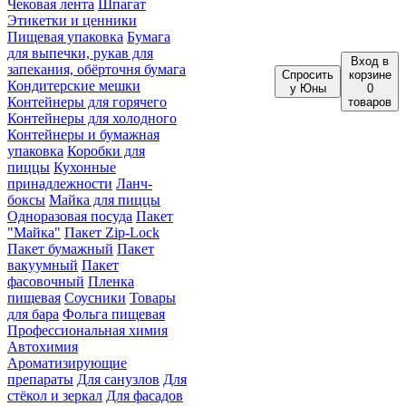
Чековая лента
Шпагат
Этикетки и ценники
Пищевая упаковка
Бумага
для выпечки, рукав для
Вход
в
запекания, обёрточня бумага
Спросить
корзине
Кондитерские мешки
у Юны
0
Контейнеры для горячего
товаров
Контейнеры для холодного
Контейнеры и бумажная
упаковка
Коробки для
пиццы
Кухонные
принадлежности
Ланч-
боксы
Майка для пиццы
Одноразовая посуда
Пакет
"Майка"
Пакет Zip-Lock
Пакет бумажный
Пакет
вакуумный
Пакет
фасовочный
Пленка
пищевая
Соусники
Товары
для бара
Фольга пищевая
Профессиональная химия
Автохимия
Ароматизирующие
препараты
Для санузлов
Для
стёкол и зеркал
Для фасадов