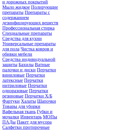
и дорожных покрытий
Мыло жидкое
Полирующие
препараты
Препараты с
содержанием
дезинфицирующих веществ
Профессиональная стирка
Специальные препараты
Средства для кухни
Универсальные препараты
для пола
Чистка ковров и
обивки мебели
Средства индивидуальной
защиты
Бахилы
Ватные
палочки и диски
Перчатки
виниловые
Перчатки
латексные
Перчатки
нитриловые
Перчатки
одноразовые
Перчатки
резиновые
Перчатки Х/Б
Фартуки
Халаты
Шапочки
Товары для уборки
Вафельная ткань
Губки и
мочалки
Инвентарь
МОПы
ПАДы
Пакет для мусора
Салфетки протирочные