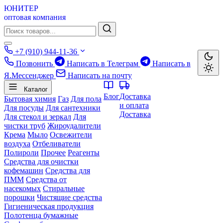
ЮНИТЕР
оптовая компания
+7 (910) 944-11-36
Позвонить
Написать в Телеграм
Написать в
Я.Мессенджер
Написать на почту
Каталог
Блог
Доставка
Бытовая химия
Газ
Для пола
и оплата
Для посуды
Для сантехники
Доставка
Для стекол и зеркал
Для
чистки труб
Жироудалители
Крема
Мыло
Освежители
воздуха
Отбеливатели
Полироли
Прочее
Реагенты
Средства для очистки
кофемашин
Средства для
ПММ
Средства от
насекомых
Стиральные
порошки
Чистящие средства
Гигиеническая продукция
Полотенца бумажные