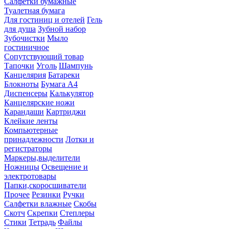
Салфетки бумажные
Туалетная бумага
Для гостиниц и отелей
Гель
для душа
Зубной набор
Зубочистки
Мыло
гостиничное
Сопутствующий товар
Тапочки
Уголь
Шампунь
Канцелярия
Батареки
Блокноты
Бумага А4
Диспенсеры
Калькулятор
Канцелярские ножи
Карандаши
Картриджи
Клейкие ленты
Компьютерные
принадлежности
Лотки и
регистраторы
Маркеры,выделители
Ножницы
Освещение и
электротовары
Папки,скоросшиватели
Прочее
Резинки
Ручки
Салфетки влажные
Скобы
Скотч
Скрепки
Степлеры
Стики
Тетрадь
Файлы