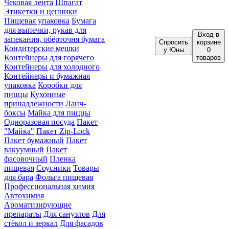
Чековая лента
Шпагат
Этикетки и ценники
Пищевая упаковка
Бумага
для выпечки, рукав для
Вход
в
запекания, обёрточня бумага
Спросить
корзине
Кондитерские мешки
у Юны
0
Контейнеры для горячего
товаров
Контейнеры для холодного
Контейнеры и бумажная
упаковка
Коробки для
пиццы
Кухонные
принадлежности
Ланч-
боксы
Майка для пиццы
Одноразовая посуда
Пакет
"Майка"
Пакет Zip-Lock
Пакет бумажный
Пакет
вакуумный
Пакет
фасовочный
Пленка
пищевая
Соусники
Товары
для бара
Фольга пищевая
Профессиональная химия
Автохимия
Ароматизирующие
препараты
Для санузлов
Для
стёкол и зеркал
Для фасадов