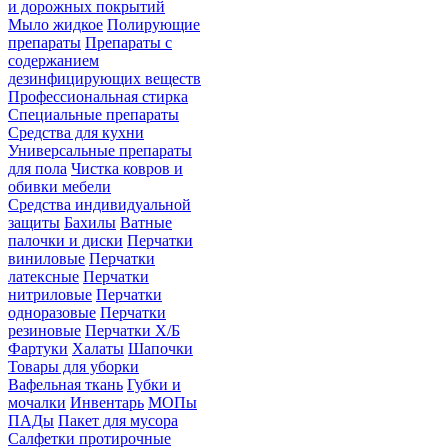
и дорожных покрытий
Мыло жидкое
Полирующие
препараты
Препараты с
содержанием
дезинфицирующих веществ
Профессиональная стирка
Специальные препараты
Средства для кухни
Универсальные препараты
для пола
Чистка ковров и
обивки мебели
Средства индивидуальной
защиты
Бахилы
Ватные
палочки и диски
Перчатки
виниловые
Перчатки
латексные
Перчатки
нитриловые
Перчатки
одноразовые
Перчатки
резиновые
Перчатки Х/Б
Фартуки
Халаты
Шапочки
Товары для уборки
Вафельная ткань
Губки и
мочалки
Инвентарь
МОПы
ПАДы
Пакет для мусора
Салфетки протирочные