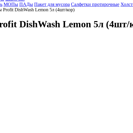
ь
МОПы
ПАДы
Пакет для мусора
Салфетки протирочные
Холст
 Profit DishWash Lemon 5л (4шт/кор)
ofit DishWash Lemon 5л (4шт/