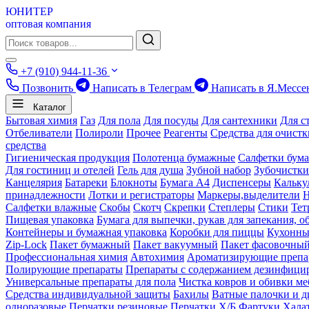
ЮНИТЕР
оптовая компания
+7 (910) 944-11-36
Позвонить
Написать в Телеграм
Написать в Я.Мессе
Каталог
Бытовая химия
Газ
Для пола
Для посуды
Для сантехники
Для с
Отбеливатели
Полироли
Прочее
Реагенты
Средства для очист
средства
Гигиеническая продукция
Полотенца бумажные
Салфетки бум
Для гостиниц и отелей
Гель для душа
Зубной набор
Зубочистки
Канцелярия
Батареки
Блокноты
Бумага А4
Диспенсеры
Кальку
принадлежности
Лотки и регистраторы
Маркеры,выделители
Салфетки влажные
Скобы
Скотч
Скрепки
Степлеры
Стики
Тет
Пищевая упаковка
Бумага для выпечки, рукав для запекания, о
Контейнеры и бумажная упаковка
Коробки для пиццы
Кухонны
Zip-Lock
Пакет бумажный
Пакет вакуумный
Пакет фасовочны
Профессиональная химия
Автохимия
Ароматизирующие препа
Полирующие препараты
Препараты с содержанием дезинфиц
Универсальные препараты для пола
Чистка ковров и обивки ме
Средства индивидуальной защиты
Бахилы
Ватные палочки и д
одноразовые
Перчатки резиновые
Перчатки Х/Б
Фартуки
Хала