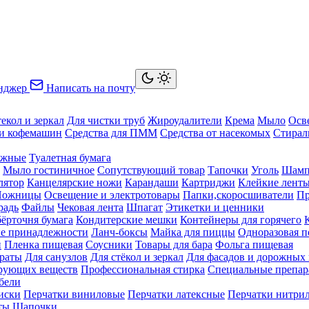
нджер
Написать на почту
текол и зеркал
Для чистки труб
Жироудалители
Крема
Мыло
Осв
ки кофемашин
Средства для ПММ
Средства от насекомых
Стирал
ажные
Туалетная бумага
Мыло гостиничное
Сопутствующий товар
Тапочки
Уголь
Шамп
лятор
Канцелярские ножи
Карандаши
Картриджи
Клейкие лент
Ножницы
Освещение и электротовары
Папки,скоросшиватели
Пр
радь
Файлы
Чековая лента
Шпагат
Этикетки и ценники
бёрточня бумага
Кондитерские мешки
Контейнеры для горячего
е принадлежности
Ланч-боксы
Майка для пиццы
Одноразовая п
й
Пленка пищевая
Соусники
Товары для бара
Фольга пищевая
раты
Для санузлов
Для стёкол и зеркал
Для фасадов и дорожных
ирующих веществ
Профессиональная стирка
Специальные препар
бели
иски
Перчатки виниловые
Перчатки латексные
Перчатки нитри
ты
Шапочки