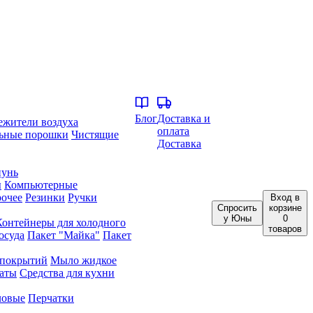
Блог
Доставка и
ежители воздуха
оплата
ьные порошки
Чистящие
Доставка
унь
ы
Компьютерные
очее
Резинки
Ручки
Вход
в
Спросить
корзине
у Юны
0
Контейнеры для холодного
товаров
осуда
Пакет "Майка"
Пакет
 покрытий
Мыло жидкое
аты
Средства для кухни
ловые
Перчатки