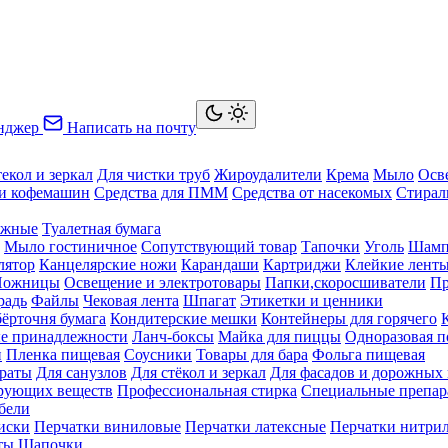
нджер
Написать на почту
текол и зеркал
Для чистки труб
Жироудалители
Крема
Мыло
Осв
ки кофемашин
Средства для ПММ
Средства от насекомых
Стирал
ажные
Туалетная бумага
Мыло гостиничное
Сопутствующий товар
Тапочки
Уголь
Шамп
лятор
Канцелярские ножи
Карандаши
Картриджи
Клейкие лент
Ножницы
Освещение и электротовары
Папки,скоросшиватели
Пр
радь
Файлы
Чековая лента
Шпагат
Этикетки и ценники
бёрточня бумага
Кондитерские мешки
Контейнеры для горячего
е принадлежности
Ланч-боксы
Майка для пиццы
Одноразовая п
й
Пленка пищевая
Соусники
Товары для бара
Фольга пищевая
раты
Для санузлов
Для стёкол и зеркал
Для фасадов и дорожных
ирующих веществ
Профессиональная стирка
Специальные препар
бели
иски
Перчатки виниловые
Перчатки латексные
Перчатки нитри
ты
Шапочки