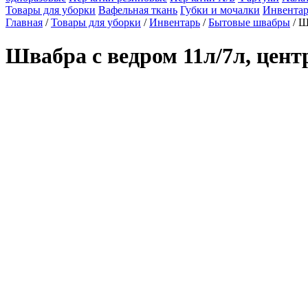
Товары для уборки
Вафельная ткань
Губки и мочалки
Инвентар
Главная
/
Товары для уборки
/
Инвентарь
/
Бытовые швабры
/ Ш
Швабра с ведром 11л/7л, цент