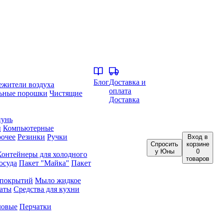
Блог
Доставка и
ежители воздуха
оплата
ьные порошки
Чистящие
Доставка
унь
ы
Компьютерные
очее
Резинки
Ручки
Вход
в
Спросить
корзине
у Юны
0
Контейнеры для холодного
товаров
осуда
Пакет "Майка"
Пакет
 покрытий
Мыло жидкое
аты
Средства для кухни
ловые
Перчатки