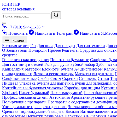
ЮНИТЕР
оптовая компания
+7 (910) 944-11-36
Позвонить
Написать в Телеграм
Написать в Я.Мессе
Каталог
Бытовая химия
Газ
Для пола
Для посуды
Для сантехники
Для с
Отбеливатели
Полироли
Прочее
Реагенты
Средства для очист
средства
Гигиеническая продукция
Полотенца бумажные
Салфетки бум
Для гостиниц и отелей
Гель для душа
Зубной набор
Зубочистки
Канцелярия
Батареки
Блокноты
Бумага А4
Диспенсеры
Кальку
принадлежности
Лотки и регистраторы
Маркеры,выделители
Салфетки влажные
Скобы
Скотч
Скрепки
Степлеры
Стики
Тет
Пищевая упаковка
Бумага для выпечки, рукав для запекания, о
Контейнеры и бумажная упаковка
Коробки для пиццы
Кухонны
Zip-Lock
Пакет бумажный
Пакет вакуумный
Пакет фасовочны
Профессиональная химия
Автохимия
Ароматизирующие препа
Полирующие препараты
Препараты с содержанием дезинфиц
Универсальные препараты для пола
Чистка ковров и обивки ме
Средства индивидуальной защиты
Бахилы
Ватные палочки и д
одноразовые
Перчатки резиновые
Перчатки Х/Б
Фартуки
Хала