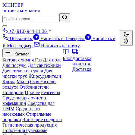
ЮНИТЕР
оптовая компания
+7 (910) 944-11-36
Позвонить
Написать в Телеграм
Написать в
Я.Мессенджер
Написать на почту
Каталог
Блог
Доставка
Бытовая химия
Газ
Для пола
и оплата
Для посуды
Для сантехники
Доставка
Для стекол и зеркал
Для
чистки труб
Жироудалители
Крема
Мыло
Освежители
воздуха
Отбеливатели
Полироли
Прочее
Реагенты
Средства для очистки
кофемашин
Средства для
ПММ
Средства от
насекомых
Стиральные
порошки
Чистящие средства
Гигиеническая продукция
Полотенца бумажные