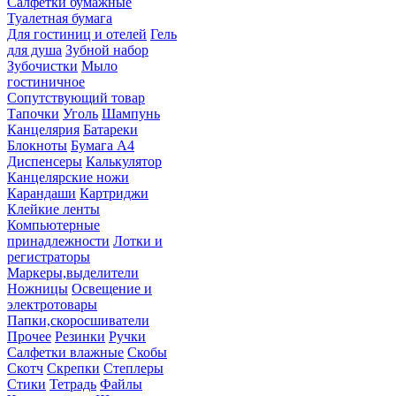
Салфетки бумажные
Туалетная бумага
Для гостиниц и отелей
Гель
для душа
Зубной набор
Зубочистки
Мыло
гостиничное
Сопутствующий товар
Тапочки
Уголь
Шампунь
Канцелярия
Батареки
Блокноты
Бумага А4
Диспенсеры
Калькулятор
Канцелярские ножи
Карандаши
Картриджи
Клейкие ленты
Компьютерные
принадлежности
Лотки и
регистраторы
Маркеры,выделители
Ножницы
Освещение и
электротовары
Папки,скоросшиватели
Прочее
Резинки
Ручки
Салфетки влажные
Скобы
Скотч
Скрепки
Степлеры
Стики
Тетрадь
Файлы