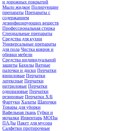
и дорожных покрытий
Мыло жидкое
Полирующие
препараты
Препараты с
содержанием
дезинфицирующих веществ
Профессиональная стирка
Специальные препараты
Средства для кухни
Универсальные препараты
для пола
Чистка ковров и
обивки мебели
Средства индивидуальной
защиты
Бахилы
Ватные
палочки и диски
Перчатки
виниловые
Перчатки
латексные
Перчатки
нитриловые
Перчатки
одноразовые
Перчатки
резиновые
Перчатки Х/Б
Фартуки
Халаты
Шапочки
Товары для уборки
Вафельная ткань
Губки и
мочалки
Инвентарь
МОПы
ПАДы
Пакет для мусора
Салфетки протирочные