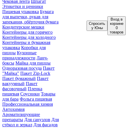
Чековая лента
Шпагат
Этикетки и ценники
Пищевая упаковка
Бумага
для выпечки, рукав для
Вход
в
запекания, обёрточня бумага
Спросить
корзине
Кондитерские мешки
у Юны
0
Контейнеры для горячего
товаров
Контейнеры для холодного
Контейнеры и бумажная
упаковка
Коробки для
пиццы
Кухонные
принадлежности
Ланч-
боксы
Майка для пиццы
Одноразовая посуда
Пакет
"Майка"
Пакет Zip-Lock
Пакет бумажный
Пакет
вакуумный
Пакет
фасовочный
Пленка
пищевая
Соусники
Товары
для бара
Фольга пищевая
Профессиональная химия
Автохимия
Ароматизирующие
препараты
Для санузлов
Для
стёкол и зеркал
Для фасадов