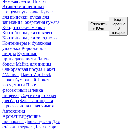
Чековая лента
Шпагат
Этикетки и ценники
Пищевая упаковка
Бумага
для выпечки, рукав для
Вход
в
запекания, обёрточня бумага
Спросить
корзине
Кондитерские мешки
у Юны
0
Контейнеры для горячего
товаров
Контейнеры для холодного
Контейнеры и бумажная
упаковка
Коробки для
пиццы
Кухонные
принадлежности
Ланч-
боксы
Майка для пиццы
Одноразовая посуда
Пакет
"Майка"
Пакет Zip-Lock
Пакет бумажный
Пакет
вакуумный
Пакет
фасовочный
Пленка
пищевая
Соусники
Товары
для бара
Фольга пищевая
Профессиональная химия
Автохимия
Ароматизирующие
препараты
Для санузлов
Для
стёкол и зеркал
Для фасадов