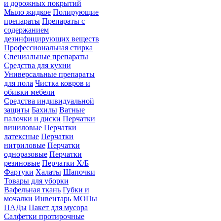
и дорожных покрытий
Мыло жидкое
Полирующие
препараты
Препараты с
содержанием
дезинфицирующих веществ
Профессиональная стирка
Специальные препараты
Средства для кухни
Универсальные препараты
для пола
Чистка ковров и
обивки мебели
Средства индивидуальной
защиты
Бахилы
Ватные
палочки и диски
Перчатки
виниловые
Перчатки
латексные
Перчатки
нитриловые
Перчатки
одноразовые
Перчатки
резиновые
Перчатки Х/Б
Фартуки
Халаты
Шапочки
Товары для уборки
Вафельная ткань
Губки и
мочалки
Инвентарь
МОПы
ПАДы
Пакет для мусора
Салфетки протирочные