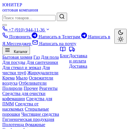
ЮНИТЕР
оптовая компания
+7 (910) 944-11-36
Позвонить
Написать в Телеграм
Написать в
Я.Мессенджер
Написать на почту
Каталог
Блог
Доставка
Бытовая химия
Газ
Для пола
и оплата
Для посуды
Для сантехники
Доставка
Для стекол и зеркал
Для
чистки труб
Жироудалители
Крема
Мыло
Освежители
воздуха
Отбеливатели
Полироли
Прочее
Реагенты
Средства для очистки
кофемашин
Средства для
ПММ
Средства от
насекомых
Стиральные
порошки
Чистящие средства
Гигиеническая продукция
Полотенца бумажные