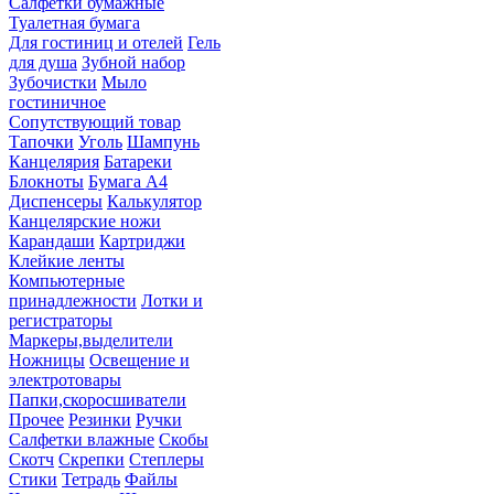
Салфетки бумажные
Туалетная бумага
Для гостиниц и отелей
Гель
для душа
Зубной набор
Зубочистки
Мыло
гостиничное
Сопутствующий товар
Тапочки
Уголь
Шампунь
Канцелярия
Батареки
Блокноты
Бумага А4
Диспенсеры
Калькулятор
Канцелярские ножи
Карандаши
Картриджи
Клейкие ленты
Компьютерные
принадлежности
Лотки и
регистраторы
Маркеры,выделители
Ножницы
Освещение и
электротовары
Папки,скоросшиватели
Прочее
Резинки
Ручки
Салфетки влажные
Скобы
Скотч
Скрепки
Степлеры
Стики
Тетрадь
Файлы