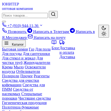
ЮНИТЕР
оптовая компания
+7 (910) 944-11-36
Позвонить
Написать в Телеграм
Написать в
Я.Мессенджер
Написать на почту
Каталог
Блог
Доставка
Бытовая химия
Газ
Для пола
и оплата
Для посуды
Для сантехники
Доставка
Для стекол и зеркал
Для
чистки труб
Жироудалители
Крема
Мыло
Освежители
воздуха
Отбеливатели
Полироли
Прочее
Реагенты
Средства для очистки
кофемашин
Средства для
ПММ
Средства от
насекомых
Стиральные
порошки
Чистящие средства
Гигиеническая продукция
Полотенца бумажные