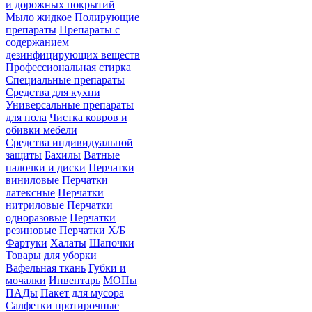
и дорожных покрытий
Мыло жидкое
Полирующие
препараты
Препараты с
содержанием
дезинфицирующих веществ
Профессиональная стирка
Специальные препараты
Средства для кухни
Универсальные препараты
для пола
Чистка ковров и
обивки мебели
Средства индивидуальной
защиты
Бахилы
Ватные
палочки и диски
Перчатки
виниловые
Перчатки
латексные
Перчатки
нитриловые
Перчатки
одноразовые
Перчатки
резиновые
Перчатки Х/Б
Фартуки
Халаты
Шапочки
Товары для уборки
Вафельная ткань
Губки и
мочалки
Инвентарь
МОПы
ПАДы
Пакет для мусора
Салфетки протирочные