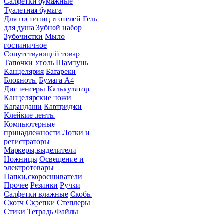
Салфетки бумажные
Туалетная бумага
Для гостиниц и отелей
Гель
для душа
Зубной набор
Зубочистки
Мыло
гостиничное
Сопутствующий товар
Тапочки
Уголь
Шампунь
Канцелярия
Батареки
Блокноты
Бумага А4
Диспенсеры
Калькулятор
Канцелярские ножи
Карандаши
Картриджи
Клейкие ленты
Компьютерные
принадлежности
Лотки и
регистраторы
Маркеры,выделители
Ножницы
Освещение и
электротовары
Папки,скоросшиватели
Прочее
Резинки
Ручки
Салфетки влажные
Скобы
Скотч
Скрепки
Степлеры
Стики
Тетрадь
Файлы