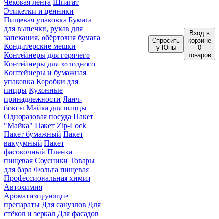
Чековая лента
Шпагат
Этикетки и ценники
Пищевая упаковка
Бумага
для выпечки, рукав для
Вход
в
запекания, обёрточня бумага
Спросить
корзине
Кондитерские мешки
у Юны
0
Контейнеры для горячего
товаров
Контейнеры для холодного
Контейнеры и бумажная
упаковка
Коробки для
пиццы
Кухонные
принадлежности
Ланч-
боксы
Майка для пиццы
Одноразовая посуда
Пакет
"Майка"
Пакет Zip-Lock
Пакет бумажный
Пакет
вакуумный
Пакет
фасовочный
Пленка
пищевая
Соусники
Товары
для бара
Фольга пищевая
Профессиональная химия
Автохимия
Ароматизирующие
препараты
Для санузлов
Для
стёкол и зеркал
Для фасадов