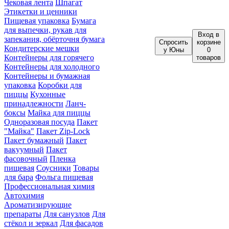
Чековая лента
Шпагат
Этикетки и ценники
Пищевая упаковка
Бумага
для выпечки, рукав для
Вход
в
запекания, обёрточня бумага
Спросить
корзине
Кондитерские мешки
у Юны
0
Контейнеры для горячего
товаров
Контейнеры для холодного
Контейнеры и бумажная
упаковка
Коробки для
пиццы
Кухонные
принадлежности
Ланч-
боксы
Майка для пиццы
Одноразовая посуда
Пакет
"Майка"
Пакет Zip-Lock
Пакет бумажный
Пакет
вакуумный
Пакет
фасовочный
Пленка
пищевая
Соусники
Товары
для бара
Фольга пищевая
Профессиональная химия
Автохимия
Ароматизирующие
препараты
Для санузлов
Для
стёкол и зеркал
Для фасадов