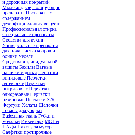
и дорожных покрытий
Мыло жидкое
Полирующие
препараты
Препараты с
содержанием
дезинфицирующих веществ
Профессиональная стирка
Специальные препараты
Средства для кухни
Универсальные препараты
для пола
Чистка ковров и
обивки мебели
Средства индивидуальной
защиты
Бахилы
Ватные
палочки и диски
Перчатки
виниловые
Перчатки
латексные
Перчатки
нитриловые
Перчатки
одноразовые
Перчатки
резиновые
Перчатки Х/Б
Фартуки
Халаты
Шапочки
Товары для уборки
Вафельная ткань
Губки и
мочалки
Инвентарь
МОПы
ПАДы
Пакет для мусора
Салфетки протирочные