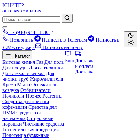
ЮНИТЕР
оптовая компания
+7 (910) 944-11-36
Позвонить
Написать в Телеграм
Написать в
Я.Мессенджер
Написать на почту
Каталог
Блог
Доставка
Бытовая химия
Газ
Для пола
и оплата
Для посуды
Для сантехники
Доставка
Для стекол и зеркал
Для
чистки труб
Жироудалители
Крема
Мыло
Освежители
воздуха
Отбеливатели
Полироли
Прочее
Реагенты
Средства для очистки
кофемашин
Средства для
ПММ
Средства от
насекомых
Стиральные
порошки
Чистящие средства
Гигиеническая продукция
Полотенца бумажные