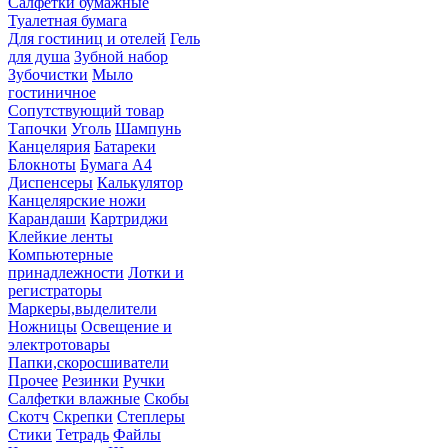
Салфетки бумажные
Туалетная бумага
Для гостиниц и отелей
Гель
для душа
Зубной набор
Зубочистки
Мыло
гостиничное
Сопутствующий товар
Тапочки
Уголь
Шампунь
Канцелярия
Батареки
Блокноты
Бумага А4
Диспенсеры
Калькулятор
Канцелярские ножи
Карандаши
Картриджи
Клейкие ленты
Компьютерные
принадлежности
Лотки и
регистраторы
Маркеры,выделители
Ножницы
Освещение и
электротовары
Папки,скоросшиватели
Прочее
Резинки
Ручки
Салфетки влажные
Скобы
Скотч
Скрепки
Степлеры
Стики
Тетрадь
Файлы