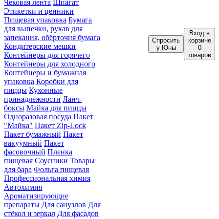
Чековая лента
Шпагат
Этикетки и ценники
Пищевая упаковка
Бумага
для выпечки, рукав для
Вход
в
запекания, обёрточня бумага
Спросить
корзине
Кондитерские мешки
у Юны
0
Контейнеры для горячего
товаров
Контейнеры для холодного
Контейнеры и бумажная
упаковка
Коробки для
пиццы
Кухонные
принадлежности
Ланч-
боксы
Майка для пиццы
Одноразовая посуда
Пакет
"Майка"
Пакет Zip-Lock
Пакет бумажный
Пакет
вакуумный
Пакет
фасовочный
Пленка
пищевая
Соусники
Товары
для бара
Фольга пищевая
Профессиональная химия
Автохимия
Ароматизирующие
препараты
Для санузлов
Для
стёкол и зеркал
Для фасадов