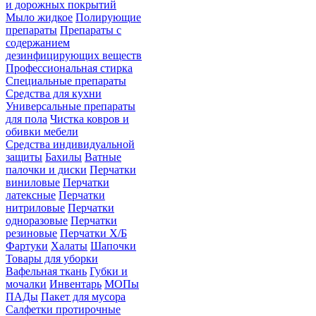
и дорожных покрытий
Мыло жидкое
Полирующие
препараты
Препараты с
содержанием
дезинфицирующих веществ
Профессиональная стирка
Специальные препараты
Средства для кухни
Универсальные препараты
для пола
Чистка ковров и
обивки мебели
Средства индивидуальной
защиты
Бахилы
Ватные
палочки и диски
Перчатки
виниловые
Перчатки
латексные
Перчатки
нитриловые
Перчатки
одноразовые
Перчатки
резиновые
Перчатки Х/Б
Фартуки
Халаты
Шапочки
Товары для уборки
Вафельная ткань
Губки и
мочалки
Инвентарь
МОПы
ПАДы
Пакет для мусора
Салфетки протирочные