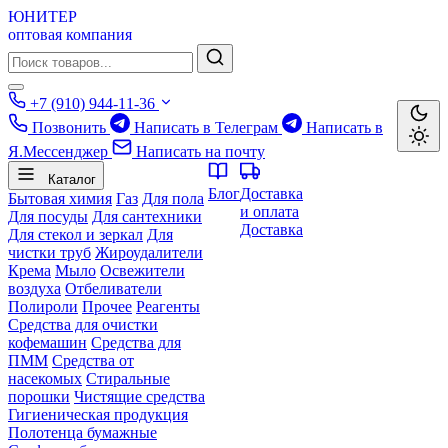
ЮНИТЕР
оптовая компания
+7 (910) 944-11-36
Позвонить
Написать в Телеграм
Написать в
Я.Мессенджер
Написать на почту
Каталог
Блог
Доставка
Бытовая химия
Газ
Для пола
и оплата
Для посуды
Для сантехники
Доставка
Для стекол и зеркал
Для
чистки труб
Жироудалители
Крема
Мыло
Освежители
воздуха
Отбеливатели
Полироли
Прочее
Реагенты
Средства для очистки
кофемашин
Средства для
ПММ
Средства от
насекомых
Стиральные
порошки
Чистящие средства
Гигиеническая продукция
Полотенца бумажные