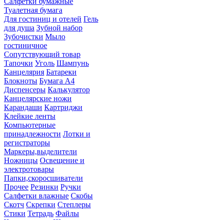
Салфетки бумажные
Туалетная бумага
Для гостиниц и отелей
Гель
для душа
Зубной набор
Зубочистки
Мыло
гостиничное
Сопутствующий товар
Тапочки
Уголь
Шампунь
Канцелярия
Батареки
Блокноты
Бумага А4
Диспенсеры
Калькулятор
Канцелярские ножи
Карандаши
Картриджи
Клейкие ленты
Компьютерные
принадлежности
Лотки и
регистраторы
Маркеры,выделители
Ножницы
Освещение и
электротовары
Папки,скоросшиватели
Прочее
Резинки
Ручки
Салфетки влажные
Скобы
Скотч
Скрепки
Степлеры
Стики
Тетрадь
Файлы