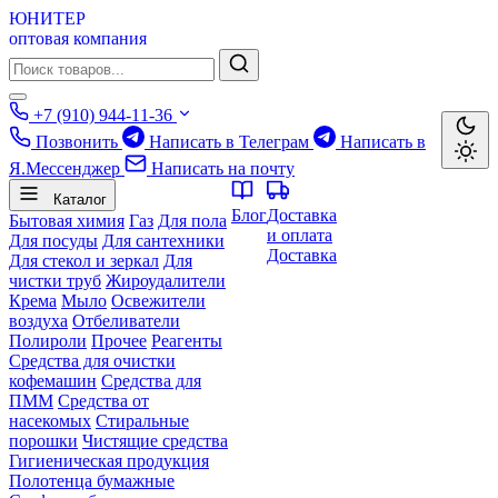
ЮНИТЕР
оптовая компания
+7 (910) 944-11-36
Позвонить
Написать в Телеграм
Написать в
Я.Мессенджер
Написать на почту
Каталог
Блог
Доставка
Бытовая химия
Газ
Для пола
и оплата
Для посуды
Для сантехники
Доставка
Для стекол и зеркал
Для
чистки труб
Жироудалители
Крема
Мыло
Освежители
воздуха
Отбеливатели
Полироли
Прочее
Реагенты
Средства для очистки
кофемашин
Средства для
ПММ
Средства от
насекомых
Стиральные
порошки
Чистящие средства
Гигиеническая продукция
Полотенца бумажные