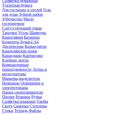
Салфетки бумажные
Туалетная бумага
Для гостиниц и отелей
Гель
для душа
Зубной набор
Зубочистки
Мыло
гостиничное
Сопутствующий товар
Тапочки
Уголь
Шампунь
Канцелярия
Батареки
Блокноты
Бумага А4
Диспенсеры
Калькулятор
Канцелярские ножи
Карандаши
Картриджи
Клейкие ленты
Компьютерные
принадлежности
Лотки и
регистраторы
Маркеры,выделители
Ножницы
Освещение и
электротовары
Папки,скоросшиватели
Прочее
Резинки
Ручки
Салфетки влажные
Скобы
Скотч
Скрепки
Степлеры
Стики
Тетрадь
Файлы