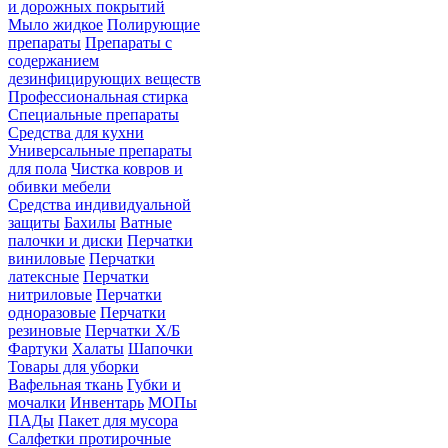
и дорожных покрытий
Мыло жидкое
Полирующие
препараты
Препараты с
содержанием
дезинфицирующих веществ
Профессиональная стирка
Специальные препараты
Средства для кухни
Универсальные препараты
для пола
Чистка ковров и
обивки мебели
Средства индивидуальной
защиты
Бахилы
Ватные
палочки и диски
Перчатки
виниловые
Перчатки
латексные
Перчатки
нитриловые
Перчатки
одноразовые
Перчатки
резиновые
Перчатки Х/Б
Фартуки
Халаты
Шапочки
Товары для уборки
Вафельная ткань
Губки и
мочалки
Инвентарь
МОПы
ПАДы
Пакет для мусора
Салфетки протирочные