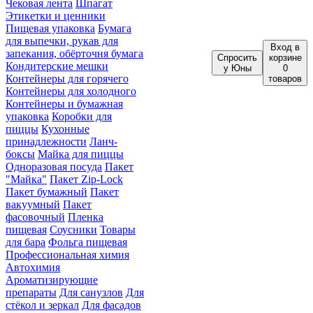
Чековая лента
Шпагат
Этикетки и ценники
Пищевая упаковка
Бумага
для выпечки, рукав для
Вход
в
запекания, обёрточня бумага
Спросить
корзине
Кондитерские мешки
у Юны
0
Контейнеры для горячего
товаров
Контейнеры для холодного
Контейнеры и бумажная
упаковка
Коробки для
пиццы
Кухонные
принадлежности
Ланч-
боксы
Майка для пиццы
Одноразовая посуда
Пакет
"Майка"
Пакет Zip-Lock
Пакет бумажный
Пакет
вакуумный
Пакет
фасовочный
Пленка
пищевая
Соусники
Товары
для бара
Фольга пищевая
Профессиональная химия
Автохимия
Ароматизирующие
препараты
Для санузлов
Для
стёкол и зеркал
Для фасадов