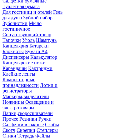
Салфетки бумажные
Туалетная бумага
Для гостиниц и отелей
Гель
для душа
Зубной набор
Зубочистки
Мыло
гостиничное
Сопутствующий товар
Тапочки
Уголь
Шампунь
Канцелярия
Батареки
Блокноты
Бумага А4
Диспенсеры
Калькулятор
Канцелярские ножи
Карандаши
Картриджи
Клейкие ленты
Компьютерные
принадлежности
Лотки и
регистраторы
Маркеры,выделители
Ножницы
Освещение и
электротовары
Папки,скоросшиватели
Прочее
Резинки
Ручки
Салфетки влажные
Скобы
Скотч
Скрепки
Степлеры
Стики
Тетрадь
Файлы