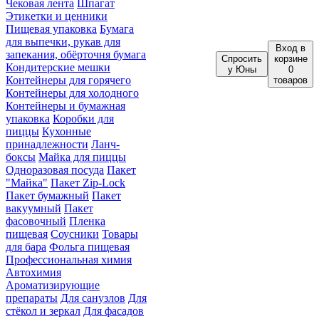
Чековая лента
Шпагат
Этикетки и ценники
Пищевая упаковка
Бумага
для выпечки, рукав для
Вход
в
запекания, обёрточня бумага
Спросить
корзине
Кондитерские мешки
у Юны
0
Контейнеры для горячего
товаров
Контейнеры для холодного
Контейнеры и бумажная
упаковка
Коробки для
пиццы
Кухонные
принадлежности
Ланч-
боксы
Майка для пиццы
Одноразовая посуда
Пакет
"Майка"
Пакет Zip-Lock
Пакет бумажный
Пакет
вакуумный
Пакет
фасовочный
Пленка
пищевая
Соусники
Товары
для бара
Фольга пищевая
Профессиональная химия
Автохимия
Ароматизирующие
препараты
Для санузлов
Для
стёкол и зеркал
Для фасадов