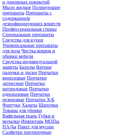
и дорожных покрытий
Мыло жидкое
Полирующие
препараты
Препараты с
содержанием
дезинфицирующих веществ
Профессиональная стирка
Специальные препараты
Средства для кухни
Универсальные препараты
для пола
Чистка ковров и
обивки мебели
Средства индивидуальной
защиты
Бахилы
Ватные
палочки и диски
Перчатки
виниловые
Перчатки
латексные
Перчатки
нитриловые
Перчатки
одноразовые
Перчатки
резиновые
Перчатки Х/Б
Фартуки
Халаты
Шапочки
Товары для уборки
Вафельная ткань
Губки и
мочалки
Инвентарь
МОПы
ПАДы
Пакет для мусора
Салфетки протирочные