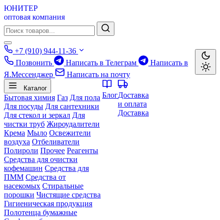
ЮНИТЕР
оптовая компания
+7 (910) 944-11-36
Позвонить
Написать в Телеграм
Написать в
Я.Мессенджер
Написать на почту
Каталог
Блог
Доставка
Бытовая химия
Газ
Для пола
и оплата
Для посуды
Для сантехники
Доставка
Для стекол и зеркал
Для
чистки труб
Жироудалители
Крема
Мыло
Освежители
воздуха
Отбеливатели
Полироли
Прочее
Реагенты
Средства для очистки
кофемашин
Средства для
ПММ
Средства от
насекомых
Стиральные
порошки
Чистящие средства
Гигиеническая продукция
Полотенца бумажные